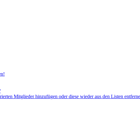
en!
?
orierten Mitglieder hinzufügen oder diese wieder aus den Listen entfern