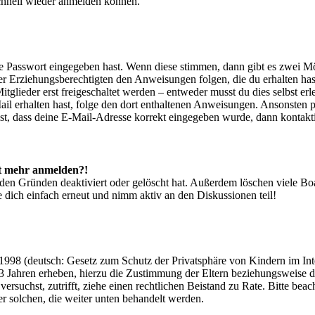
schnell wieder anmelden können.
ige Passwort eingegeben hast. Wenn diese stimmen, dann gibt es zwei 
iner Erziehungsberechtigten den Anweisungen folgen, die du erhalten hast
glieder erst freigeschaltet werden – entweder musst du dies selbst erl
-Mail erhalten hast, folge den dort enthaltenen Anweisungen. Ansonsten
st, dass deine E-Mail-Adresse korrekt eingegeben wurde, dann kontakti
cht mehr anmelden?!
den Gründen deaktiviert oder gelöscht hat. Außerdem löschen viele Boa
 dich einfach erneut und nimm aktiv an den Diskussionen teil!
998 (deutsch: Gesetz zum Schutz der Privatsphäre von Kindern im Inter
3 Jahren erheben, hierzu die Zustimmung der Eltern beziehungsweise d
ren versuchst, zutrifft, ziehe einen rechtlichen Beistand zu Rate. Bitte
ßer solchen, die weiter unten behandelt werden.