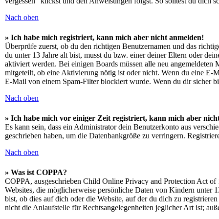
vergessen“ klickst und den Anweisungen folgst. So solltest du dich 
Nach oben
» Ich habe mich registriert, kann mich aber nicht anmelden!
Überprüfe zuerst, ob du den richtigen Benutzernamen und das richt
du unter 13 Jahre alt bist, musst du bzw. einer deiner Eltern oder de
aktiviert werden. Bei einigen Boards müssen alle neu angemeldeten Mit
mitgeteilt, ob eine Aktivierung nötig ist oder nicht. Wenn du eine E
E-Mail von einem Spam-Filter blockiert wurde. Wenn du dir sicher bi
Nach oben
» Ich habe mich vor einiger Zeit registriert, kann mich aber ni
Es kann sein, dass ein Administrator dein Benutzerkonto aus verschie
geschrieben haben, um die Datenbankgröße zu verringern. Registriere
Nach oben
» Was ist COPPA?
COPPA, ausgeschrieben Child Online Privacy and Protection Act of 1
Websites, die möglicherweise persönliche Daten von Kindern unter 1
bist, ob dies auf dich oder die Website, auf der du dich zu registrie
nicht die Anlaufstelle für Rechtsangelegenheiten jeglicher Art ist; au