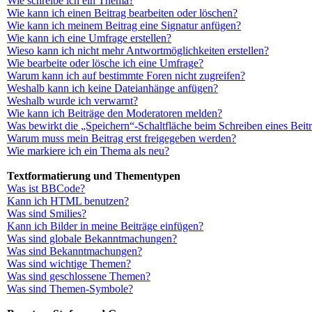
Wie schreibe ich ein Thema?
Wie kann ich einen Beitrag bearbeiten oder löschen?
Wie kann ich meinem Beitrag eine Signatur anfügen?
Wie kann ich eine Umfrage erstellen?
Wieso kann ich nicht mehr Antwortmöglichkeiten erstellen?
Wie bearbeite oder lösche ich eine Umfrage?
Warum kann ich auf bestimmte Foren nicht zugreifen?
Weshalb kann ich keine Dateianhänge anfügen?
Weshalb wurde ich verwarnt?
Wie kann ich Beiträge den Moderatoren melden?
Was bewirkt die „Speichern“-Schaltfläche beim Schreiben eines Beit
Warum muss mein Beitrag erst freigegeben werden?
Wie markiere ich ein Thema als neu?
Textformatierung und Thementypen
Was ist BBCode?
Kann ich HTML benutzen?
Was sind Smilies?
Kann ich Bilder in meine Beiträge einfügen?
Was sind globale Bekanntmachungen?
Was sind Bekanntmachungen?
Was sind wichtige Themen?
Was sind geschlossene Themen?
Was sind Themen-Symbole?