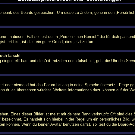
atenbank des Boards gespeichert. Um diese zu ändern, gehe in den „Persönlich
one. In diesem Fall solltest du im „Persönlichen Bereich“ die für dich passend
riert bist, ist dies ein guter Grund, dies jetzt zu tun.
och falsch!
 eingestellt hast und die Zeit trotzdem noch falsch ist, geht die Uhr des Serv
iert oder niemand hat das Forum bislang in deine Sprache übersetzt. Frage ggf
n, wenn du es übersetzen würdest. Weitere Informationen dazu können auf der
hen. Eines dieser Bilder ist meist mit deinem Rang verknüpft: Oft sind dies 
 bezeichnet. Es handelt sich hierbei in der Regel um ein persönliches Bild, 
en können. Wenn du keinen Avatar benutzen darfst, solltest du die Board-Adm