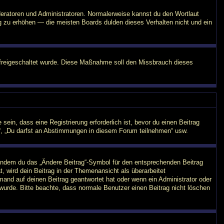
oderatoren und Administratoren. Normalerweise kannst du den Wortlaut
ng zu erhöhen — die meisten Boards dulden dieses Verhalten nicht und ein
on freigeschaltet wurde. Diese Maßnahme soll den Missbrauch dieses
in, dass eine Registrierung erforderlich ist, bevor du einen Beitrag
n“, „Du darfst an Abstimmungen in diesem Forum teilnehmen“ usw.
, indem du das „Ändere Beitrag“-Symbol für den entsprechenden Beitrag
t, wird dein Beitrag in der Themenansicht als überarbeitet
mand auf deinen Beitrag geantwortet hat oder wenn ein Administrator oder
t wurde. Bitte beachte, dass normale Benutzer einen Beitrag nicht löschen