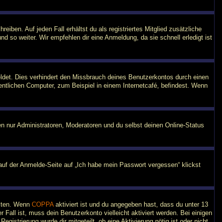
iben. Auf jeden Fall erhältst du als registriertes Mitglied zusätzliche
nd so weiter. Wir empfehlen dir eine Anmeldung, da sie schnell erledigt ist
ldet. Dies verhindert den Missbrauch deines Benutzerkontos durch einen
ntlichen Computer, zum Beispiel in einem Internetcafé, befindest. Wenn
en nur Administratoren, Moderatoren und du selbst deinen Online-Status
 auf der Anmelde-Seite auf „Ich habe mein Passwort vergessen“ klickst
eiten. Wenn
COPPA
aktiviert ist und du angegeben hast, dass du unter 13
 Fall ist, muss dein Benutzerkonto vielleicht aktiviert werden. Bei einigen
istrierung wurde dir mitgeteilt, ob eine Aktivierung nötig ist oder nicht.