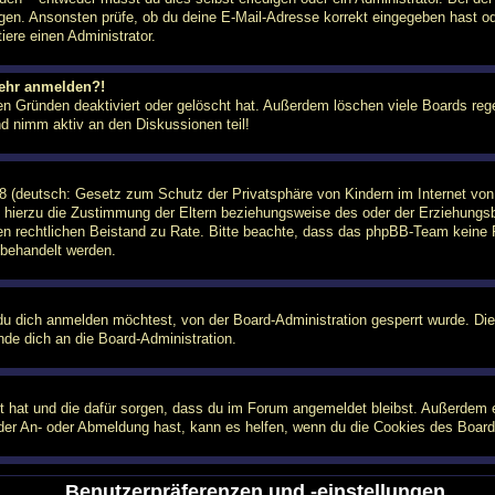
gen. Ansonsten prüfe, ob du deine E-Mail-Adresse korrekt eingegeben hast od
ere einen Administrator.
 mehr anmelden?!
n Gründen deaktiviert oder gelöscht hat. Außerdem löschen viele Boards rege
nd nimm aktiv an den Diskussionen teil!
 (deutsch: Gesetz zum Schutz der Privatsphäre von Kindern im Internet von 
hierzu die Zustimmung der Eltern beziehungsweise des oder der Erziehungsber
einen rechtlichen Beistand zu Rate. Bitte beachte, dass das phpBB-Team keine 
n behandelt werden.
u dich anmelden möchtest, von der Board-Administration gesperrt wurde. Die
de dich an die Board-Administration.
lt hat und die dafür sorgen, dass du im Forum angemeldet bleibst. Außerdem 
 der An- oder Abmeldung hast, kann es helfen, wenn du die Cookies des Board
Benutzerpräferenzen und -einstellungen