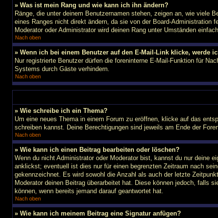
» Was ist mein Rang und wie kann ich ihn ändern?
Ränge, die unter deinem Benutzernamen stehen, zeigen an, wie viele Bei
eines Ranges nicht direkt ändern, da sie von der Board-Administration 
Moderator oder Administrator wird deinen Rang unter Umständen einfac
Nach oben
» Wenn ich bei einem Benutzer auf den E-Mail-Link klicke, werde i
Nur registrierte Benutzer dürfen die foreninterne E-Mail-Funktion für N
Systems durch Gäste verhindern.
Nach oben
» Wie schreibe ich ein Thema?
Um eine neues Thema in einem Forum zu eröffnen, klicke auf das entspre
schreiben kannst. Deine Berechtigungen sind jeweils am Ende der Foren-
Nach oben
» Wie kann ich einen Beitrag bearbeiten oder löschen?
Wenn du nicht Administrator oder Moderator bist, kannst du nur deine e
anklickst; eventuell ist dies nur für einen begrenzten Zeitraum nach sei
gekennzeichnet. Es wird sowohl die Anzahl als auch der letzte Zeitpunk
Moderator deinen Beitrag überarbeitet hat. Diese können jedoch, falls si
können, wenn bereits jemand darauf geantwortet hat.
Nach oben
» Wie kann ich meinem Beitrag eine Signatur anfügen?