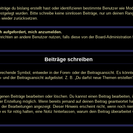
träge du bislang erstellt hast oder identifizieren bestimmte Benutzer wie M
festgelegt wurden. Bitte schreibe keine sinnlosen Beiträge, nur um deinen Ra
h wieder zurücksetzen.
ch aufgefordert, mich anzumelden.
achrichten an andere Benutzer nutzen, falls diese von der Board-Administrati
Beiträge schreiben
chende Symbol, entweder in der Foren- oder der Beitragsansicht. Es könnte se
 und der Beitragsansicht aufgelistet. Z. B. „Du darfst neue Themen erstelle
igenen Beiträge bearbeiten oder löschen. Du kannst einen Beitrag bearbeiten
ner Erstellung möglich. Wenn bereits jemand auf deinen Beitrag geantwortet ha
t der Bearbeitungen angezeigt. Dieser Hinweis erscheint nicht, wenn noch nie
e es für nötig halten, eine Notiz hinterlassen, warum dein Beitrag überarbeite