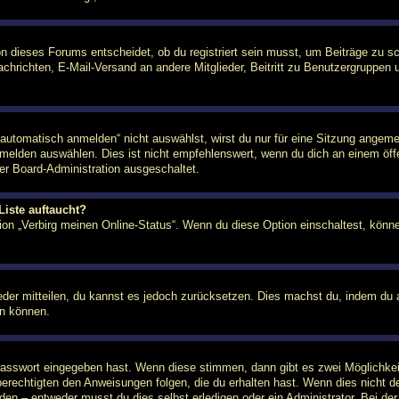
n dieses Forums entscheidet, ob du registriert sein musst, um Beiträge zu schre
chrichten, E-Mail-Versand an andere Mitglieder, Beitritt zu Benutzergruppen u
tomatisch anmelden“ nicht auswählst, wirst du nur für eine Sitzung angeme
elden auswählen. Dies ist nicht empfehlenswert, wenn du dich an einem öffe
der Board-Administration ausgeschaltet.
Liste auftaucht?
tion „Verbirg meinen Online-Status“. Wenn du diese Option einschaltest, könn
ieder mitteilen, du kannst es jedoch zurücksetzen. Dies machst du, indem du
en können.
 Passwort eingegeben hast. Wenn diese stimmen, dann gibt es zwei Möglichk
berechtigten den Anweisungen folgen, die du erhalten hast. Wenn dies nicht der
n – entweder musst du dies selbst erledigen oder ein Administrator. Bei der Reg