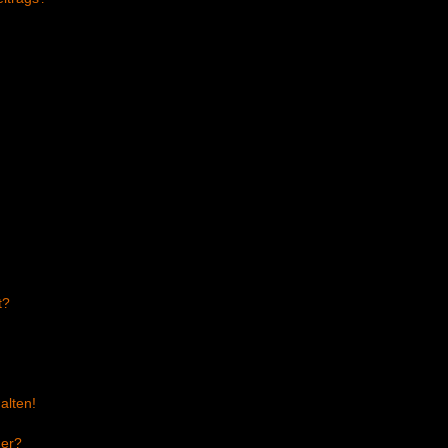
t?
alten!
der?