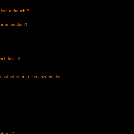
iste auftaucht?
mehr anmelden?!
och falsch!
ch aufgefordert, mich anzumelden.
eitrags?