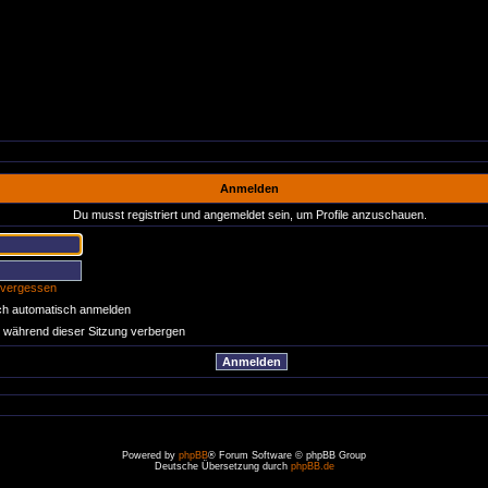
Anmelden
Du musst registriert und angemeldet sein, um Profile anzuschauen.
 vergessen
ch automatisch anmelden
 während dieser Sitzung verbergen
Powered by
phpBB
® Forum Software © phpBB Group
Deutsche Übersetzung durch
phpBB.de