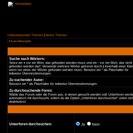
Anmelden
Unbeantwortete Themen
|
Aktive Themen
Foren-Übersicht
Suche nach Wörtern:
Setze ein
+
vor ein Wort, das gefunden werden muss und ein
-
vor ein Wort, das nicht
gefunden werden darf. Verwende mehrere Wörter getrennt durch
|
innerhalb einer Kla
wenn nur eines der Wörter gefunden werden muss. Benutze ein * als Platzhalter für
teilweise Übereinstimmungen.
Zu suchender Autor:
Benutze ein * als Platzhalter für teilweise Übereinstimmungen.
Zu durchsuchende Foren:
Wähle das Forum oder die Foren aus, in denen gesucht werden soll. Unterforen werd
automatisch mit durchsucht, sofern du die Option „Unterforen durchsuchen“ unten nic
deaktivierst.
Unterforen durchsuchen:
Ja
Nein