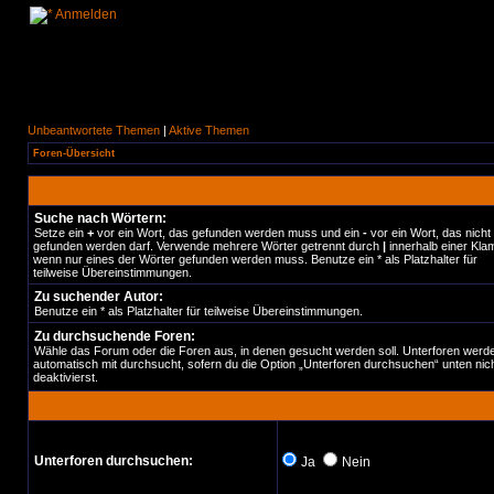
Anmelden
Unbeantwortete Themen
|
Aktive Themen
Foren-Übersicht
Suche nach Wörtern:
Setze ein
+
vor ein Wort, das gefunden werden muss und ein
-
vor ein Wort, das nicht
gefunden werden darf. Verwende mehrere Wörter getrennt durch
|
innerhalb einer Kla
wenn nur eines der Wörter gefunden werden muss. Benutze ein * als Platzhalter für
teilweise Übereinstimmungen.
Zu suchender Autor:
Benutze ein * als Platzhalter für teilweise Übereinstimmungen.
Zu durchsuchende Foren:
Wähle das Forum oder die Foren aus, in denen gesucht werden soll. Unterforen werd
automatisch mit durchsucht, sofern du die Option „Unterforen durchsuchen“ unten nic
deaktivierst.
Unterforen durchsuchen:
Ja
Nein