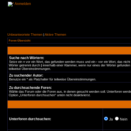
Anmelden
Unbeantwortete Themen
|
Aktive Themen
Foren-Übersicht
Suche nach Wörtern:
Setze ein
+
vor ein Wort, das gefunden werden muss und ein
-
vor ein Wort, das nich
Wörter getrennt durch
|
innerhalb einer Klammer, wenn nur eines der Wörter gefunden w
teilweise Übereinstimmungen.
Zu suchender Autor:
Benutze ein * als Platzhalter für teilweise Übereinstimmungen.
Zu durchsuchende Foren:
Wähle das Forum oder die Foren aus, in denen gesucht werden soll. Unterforen werde
Option „Unterforen durchsuchen“ unten nicht deaktivierst.
Unterforen durchsuchen:
Ja
Nein