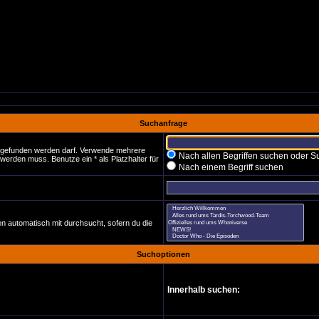
Suchanfrage
t gefunden werden darf. Verwende mehrere
Nach allen Begriffen suchen oder
erden muss. Benutze ein * als Platzhalter für
Nach einem Begriff suchen
n automatisch mit durchsucht, sofern du die
Suchoptionen
Innerhalb suchen: