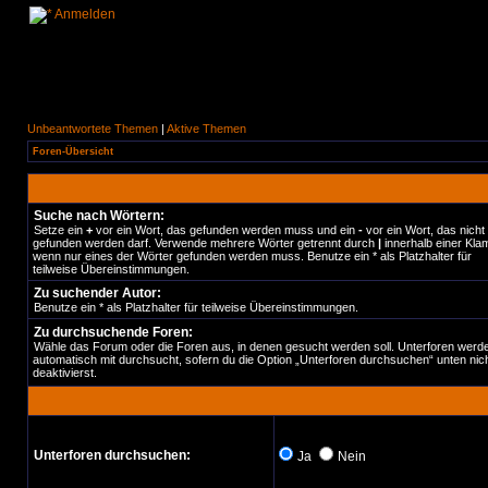
Anmelden
Unbeantwortete Themen
|
Aktive Themen
Foren-Übersicht
Suche nach Wörtern:
Setze ein
+
vor ein Wort, das gefunden werden muss und ein
-
vor ein Wort, das nicht
gefunden werden darf. Verwende mehrere Wörter getrennt durch
|
innerhalb einer Kla
wenn nur eines der Wörter gefunden werden muss. Benutze ein * als Platzhalter für
teilweise Übereinstimmungen.
Zu suchender Autor:
Benutze ein * als Platzhalter für teilweise Übereinstimmungen.
Zu durchsuchende Foren:
Wähle das Forum oder die Foren aus, in denen gesucht werden soll. Unterforen werd
automatisch mit durchsucht, sofern du die Option „Unterforen durchsuchen“ unten nic
deaktivierst.
Unterforen durchsuchen:
Ja
Nein