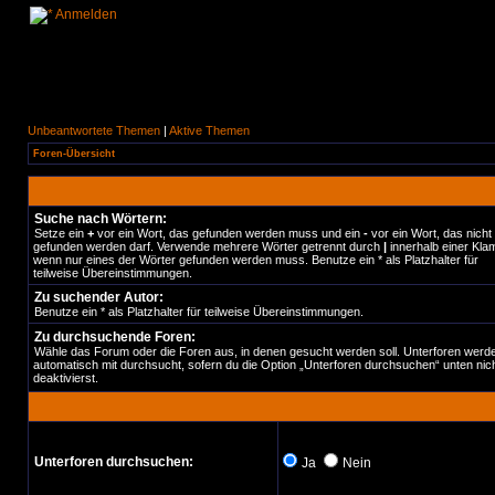
Anmelden
Unbeantwortete Themen
|
Aktive Themen
Foren-Übersicht
Suche nach Wörtern:
Setze ein
+
vor ein Wort, das gefunden werden muss und ein
-
vor ein Wort, das nicht
gefunden werden darf. Verwende mehrere Wörter getrennt durch
|
innerhalb einer Kla
wenn nur eines der Wörter gefunden werden muss. Benutze ein * als Platzhalter für
teilweise Übereinstimmungen.
Zu suchender Autor:
Benutze ein * als Platzhalter für teilweise Übereinstimmungen.
Zu durchsuchende Foren:
Wähle das Forum oder die Foren aus, in denen gesucht werden soll. Unterforen werd
automatisch mit durchsucht, sofern du die Option „Unterforen durchsuchen“ unten nic
deaktivierst.
Unterforen durchsuchen:
Ja
Nein