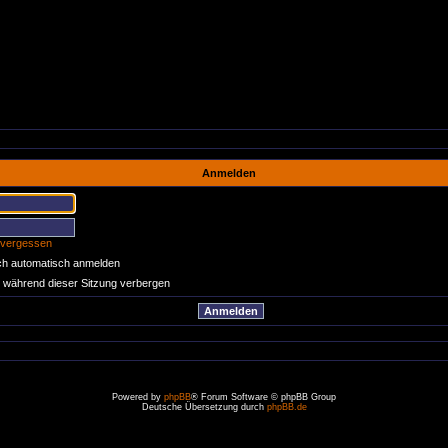
Anmelden
 vergessen
ch automatisch anmelden
 während dieser Sitzung verbergen
Powered by
phpBB
® Forum Software © phpBB Group
Deutsche Übersetzung durch
phpBB.de