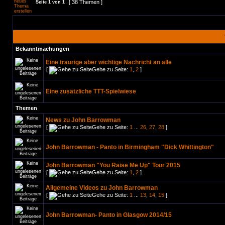
[ 38 Themen ]
Seite
1
von
1
Bekanntmachungen
Eine traurige aber wichtige Nachricht an alle
[
Gehe zu Seite:
1
,
2
]
Eine zusätzliche TTT-Spielwiese
Themen
News zu John Barrowman
[
Gehe zu Seite:
1
...
26
,
27
,
28
]
John Barrowman - Panto in Birmingham "Dick Whittington"
John Barrowman "You Raise Me Up" Tour 2015
[
Gehe zu Seite:
1
,
2
]
Allgemeine Videos zu John Barrowman
[
Gehe zu Seite:
1
...
13
,
14
,
15
]
John Barrowman- Panto in Glasgow 2014/15