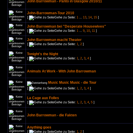
John Barrowman - Panto in Glasgow 2010/11
John-Barrowman-Tour 2010
[
Gehe zu Seite:
1
...
13
,
14
,
15
]
John Barrowman bei "Desperate Housewives"
[
Gehe zu Seite:
1
...
9
,
10
,
11
]
John Barrowman macht Theater
[
Gehe zu Seite:
1
,
2
]
Tonight's the Night
[
Gehe zu Seite:
1
,
2
,
3
,
4
]
Animals At Work - With John Barrowman
Music Music Music - die Tour
[
Gehe zu Seite:
1
,
2
,
3
,
4
]
La Cage aux Folles
[
Gehe zu Seite:
1
,
2
,
3
,
4
,
5
]
John Barrowman - die Fakten
Anything goes
[
Gehe zu Seite:
1
,
2
]