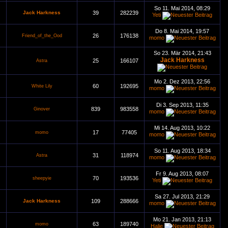
So 11. Mai 2014, 08:29
Jack Harkness
39
282239
Yeti
Do 8. Mai 2014, 19:57
26
176138
Friend_of_the_Ood
momo
So 23. Mär 2014, 21:43
Jack Harkness
25
166107
Astra
Mo 2. Dez 2013, 22:56
60
192695
White Lily
momo
Di 3. Sep 2013, 11:35
839
983558
Ginover
momo
Mi 14. Aug 2013, 10:22
17
77405
momo
momo
So 11. Aug 2013, 18:34
31
118974
Astra
momo
Fr 9. Aug 2013, 08:07
70
193536
sheepyie
Yeti
Sa 27. Jul 2013, 21:29
Jack Harkness
109
288666
momo
Mo 21. Jan 2013, 21:13
63
189740
momo
Halie