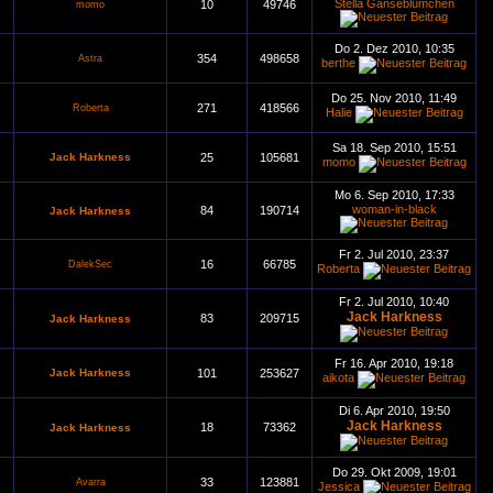
Stella Gänseblümchen
10
49746
momo
Do 2. Dez 2010, 10:35
354
498658
Astra
berthe
Do 25. Nov 2010, 11:49
271
418566
Roberta
Halie
Sa 18. Sep 2010, 15:51
Jack Harkness
25
105681
momo
Mo 6. Sep 2010, 17:33
woman-in-black
84
190714
Jack Harkness
Fr 2. Jul 2010, 23:37
16
66785
DalekSec
Roberta
Fr 2. Jul 2010, 10:40
Jack Harkness
83
209715
Jack Harkness
Fr 16. Apr 2010, 19:18
Jack Harkness
101
253627
aikota
Di 6. Apr 2010, 19:50
Jack Harkness
18
73362
Jack Harkness
Do 29. Okt 2009, 19:01
33
123881
Avarra
Jessica