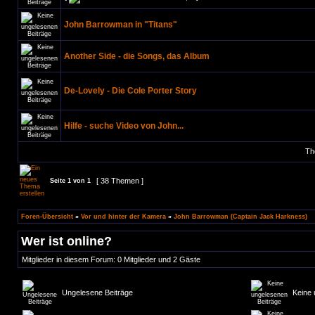
John Barrowman in "Titans"
Another Side - die Songs, das Album
De-Lovely - Die Cole Porter Story
Hilfe - suche Video von John...
Th
[ 38 Themen ]
Seite
1
von
1
Foren-Übersicht
»
Vor und hinter der Kamera
»
John Barrowman (Captain Jack Harkness)
Wer ist online?
Mitglieder in diesem Forum: 0 Mitglieder und 2 Gäste
Ungelesene Beiträge
Keine 