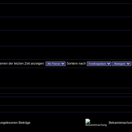
emen der letzten Zeit anzeigen:
Sortiere nach
ungelesenen Beiträge
Bekanntmachun