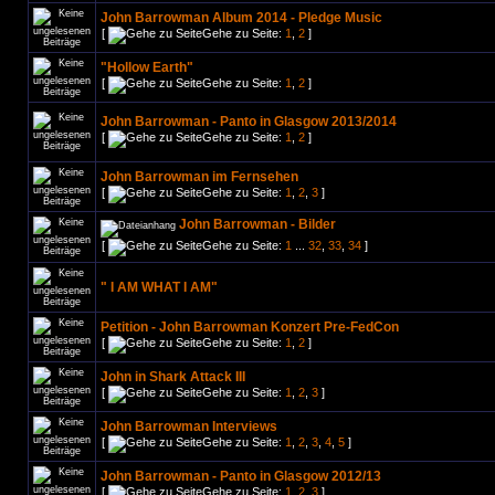
John Barrowman Album 2014 - Pledge Music
[
Gehe zu Seite:
1
,
2
]
"Hollow Earth"
[
Gehe zu Seite:
1
,
2
]
John Barrowman - Panto in Glasgow 2013/2014
[
Gehe zu Seite:
1
,
2
]
John Barrowman im Fernsehen
[
Gehe zu Seite:
1
,
2
,
3
]
John Barrowman - Bilder
[
Gehe zu Seite:
1
...
32
,
33
,
34
]
" I AM WHAT I AM"
Petition - John Barrowman Konzert Pre-FedCon
[
Gehe zu Seite:
1
,
2
]
John in Shark Attack III
[
Gehe zu Seite:
1
,
2
,
3
]
John Barrowman Interviews
[
Gehe zu Seite:
1
,
2
,
3
,
4
,
5
]
John Barrowman - Panto in Glasgow 2012/13
[
Gehe zu Seite:
1
,
2
,
3
]