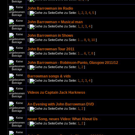
John Barrowman im Radio
[
Gehe zu Seite:
1
,
2
,
3
,
4
,
5
]
John Barrowman = Musical man
[
Gehe zu Seite:
1
,
2
,
3
,
4
]
John Barrowman in Shows
[
Gehe zu Seite:
1
...
8
,
9
,
10
]
John Barrowman Tour 2011
[
Gehe zu Seite:
1
...
6
,
7
,
8
]
John Barrowman - Robinson-Panto, Glasgow 2011/12
[
Gehe zu Seite:
1
,
2
]
Barrowman songs & vids
[
Gehe zu Seite:
1
,
2
,
3
,
4
]
Videos zu Captain Jack Harkness
An Evening with John Barrowman DVD
[
Gehe zu Seite:
1
,
2
]
neuer Song, neues Video: What About Us
[
Gehe zu Seite:
1
,
2
]