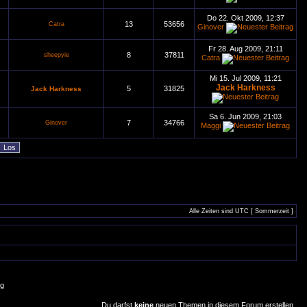
Do 22. Okt 2009, 12:37
13
53656
Catra
Ginover
Fr 28. Aug 2009, 21:11
8
37811
sheepyie
Catra
Mi 15. Jul 2009, 11:21
Jack Harkness
5
31825
Jack Harkness
Sa 6. Jun 2009, 21:03
7
34766
Ginover
Maggi
Alle Zeiten sind UTC [ Sommerzeit ]
g
Du darfst
keine
neuen Themen in diesem Forum erstellen.