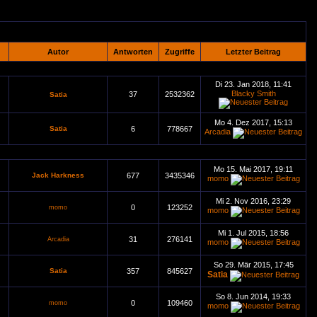
Autor
Antworten
Zugriffe
Letzter Beitrag
Di 23. Jan 2018, 11:41
Blacky Smith
37
2532362
Satia
Mo 4. Dez 2017, 15:13
Satia
6
778667
Arcadia
Mo 15. Mai 2017, 19:11
Jack Harkness
677
3435346
momo
Mi 2. Nov 2016, 23:29
0
123252
momo
momo
Mi 1. Jul 2015, 18:56
31
276141
Arcadia
momo
So 29. Mär 2015, 17:45
Satia
357
845627
Satia
So 8. Jun 2014, 19:33
0
109460
momo
momo