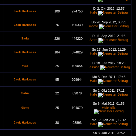
Di 2. Okt 2012, 12:57
Jack Harkness
109
274756
Halie
Do 20. Sep 2012, 08:51
Jack Harkness
76
190330
momo
Di 11. Sep 2012, 21:16
Satia
226
444220
Astra
So 17. Jun 2012, 11:29
Jack Harkness
184
374829
Halie
Di 10. Jan 2012, 18:23
25
109054
Mala
Jessica
Mo 5. Dez 2011, 17:46
Jack Harkness
95
209644
Halie
So 2. Okt 2011, 17:11
Satia
22
89078
Halie
So 8. Mai 2011, 01:55
vivienella
25
104070
Giotto
Mo 17. Jan 2011, 12:12
Jack Harkness
30
98893
Halie
Sa 8. Jan 2011, 20:52