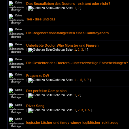
Das Sexualleben des Doctors - existent oder nicht?
[
Gehe zu Seite:
1
,
2
]
Ten - dies und das
Die Regenerationsfähigkeiten eines Gallifreyaners
Unbeliebte Doctor Who Monster und Figuren
[
Gehe zu Seite:
1
,
2
,
3
,
4
]
Die Gesichter des Doctors - unterschwellige Entscheidungen?
Fragen zu DW
[
Gehe zu Seite:
1
...
5
,
6
,
7
]
Der perfekte Companion
[
Gehe zu Seite:
1
,
2
]
River Song
[
Gehe zu Seite:
1
,
2
,
3
,
4
,
5
]
logische Löcher und timey-wimey-logiklöcher-zukittzeug