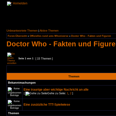
Anmelden
Unbeantwortete Themen
|
Aktive Themen
Foren-Übersicht
»
Offizielles rund ums Whoniverse
»
Doctor Who - Fakten und Figuren
Doctor Who - Fakten und Figur
[ 15 Themen ]
Seite
1
von
1
Themen
Bekanntmachungen
Eine traurige aber wichtige Nachricht an alle
[
Gehe zu Seite:
1
,
2
]
Eine zusätzliche TTT-Spielwiese
Themen