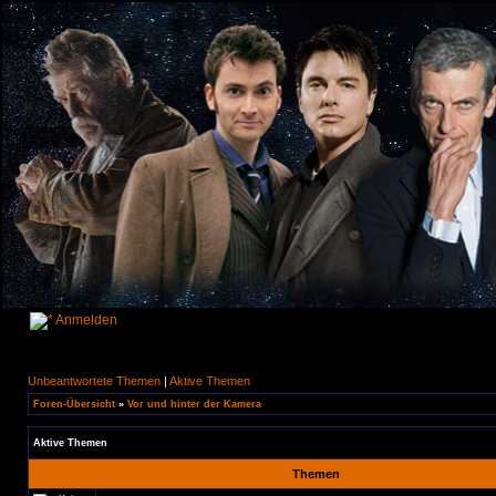
Anmelden
Unbeantwortete Themen
|
Aktive Themen
Foren-Übersicht
»
Vor und hinter der Kamera
Aktive Themen
Themen