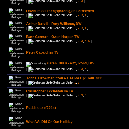
[
Gehe zu Seite:
1
,
2
,
3
]
David im deutsch(sprachig)en Fernsehen
[
Gehe zu Seite:
1
,
2
,
3
,
4
]
Arthur Darvill - Rory Williams, DW
[
Gehe zu Seite:
1
,
2
,
3
,
4
]
Burn Gorman - Owen Harper, TW
[
Gehe zu Seite:
1
,
2
,
3
,
4
,
5
]
Peter Capaldi im TV
Karen Gillan - Amy Pond, DW
[
Gehe zu Seite:
1
,
2
,
3
,
4
]
John Barrowman "You Raise Me Up" Tour 2015
[
Gehe zu Seite:
1
,
2
]
Christopher Eccleston im TV
[
Gehe zu Seite:
1
,
2
,
3
,
4
]
Paddington (2014)
What We Did On Our Holiday