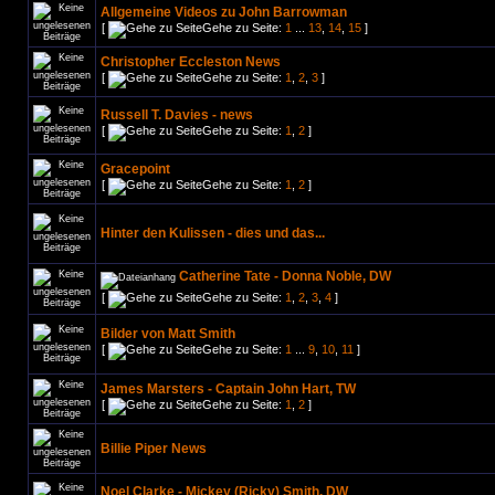
Allgemeine Videos zu John Barrowman
[
Gehe zu Seite:
1
...
13
,
14
,
15
]
Christopher Eccleston News
[
Gehe zu Seite:
1
,
2
,
3
]
Russell T. Davies - news
[
Gehe zu Seite:
1
,
2
]
Gracepoint
[
Gehe zu Seite:
1
,
2
]
Hinter den Kulissen - dies und das...
Catherine Tate - Donna Noble, DW
[
Gehe zu Seite:
1
,
2
,
3
,
4
]
Bilder von Matt Smith
[
Gehe zu Seite:
1
...
9
,
10
,
11
]
James Marsters - Captain John Hart, TW
[
Gehe zu Seite:
1
,
2
]
Billie Piper News
Noel Clarke - Mickey (Ricky) Smith, DW