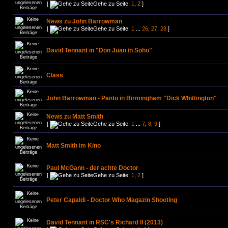
[
Gehe zu Seite:
1
,
2
]
News zu John Barrowman
[
Gehe zu Seite:
1
...
26
,
27
,
28
]
David Tennant in "Don Juan in Soho"
Class
John Barrowman - Panto in Birmingham "Dick Whittington"
News zu Matt Smith
[
Gehe zu Seite:
1
...
7
,
8
,
9
]
Matt Smith im Kino
Paul McGann - der achte Doctor
[
Gehe zu Seite:
1
,
2
]
Peter Capaldi - Doctor Who Magazin Shooting
David Tennant in RSC's Richard II (2013)