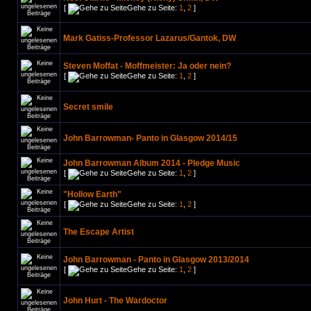
[
Gehe zu Seite:
1
,
2
]
Mark Gatiss-Professor Lazarus/Gantok, DW
Steven Moffat - Moffmeister: Ja oder nein?
[
Gehe zu Seite:
1
,
2
]
Secret smile
John Barrowman- Panto in Glasgow 2014/15
John Barrowman Album 2014 - Pledge Music
[
Gehe zu Seite:
1
,
2
]
"Hollow Earth"
[
Gehe zu Seite:
1
,
2
]
The Escape Artist
John Barrowman - Panto in Glasgow 2013/2014
[
Gehe zu Seite:
1
,
2
]
John Hurt - The Wardoctor