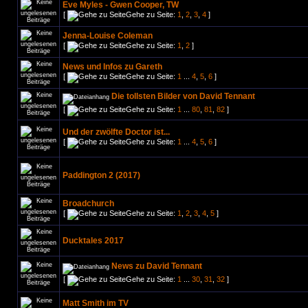
Eve Myles - Gwen Cooper, TW
[
Gehe zu Seite:
1
,
2
,
3
,
4
]
Jenna-Louise Coleman
[
Gehe zu Seite:
1
,
2
]
News und Infos zu Gareth
[
Gehe zu Seite:
1
...
4
,
5
,
6
]
Die tollsten Bilder von David Tennant
[
Gehe zu Seite:
1
...
80
,
81
,
82
]
Und der zwölfte Doctor ist...
[
Gehe zu Seite:
1
...
4
,
5
,
6
]
Paddington 2 (2017)
Broadchurch
[
Gehe zu Seite:
1
,
2
,
3
,
4
,
5
]
Ducktales 2017
News zu David Tennant
[
Gehe zu Seite:
1
...
30
,
31
,
32
]
Matt Smith im TV