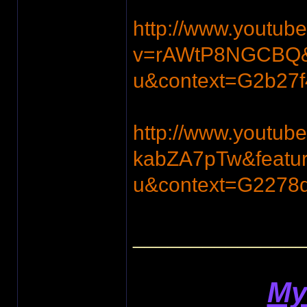
http://www.youtub
v=rAWtP8NGCBQ&f
u&context=G2b2
http://www.youtub
kabZA7pTw&featur
u&context=G227
______________
My