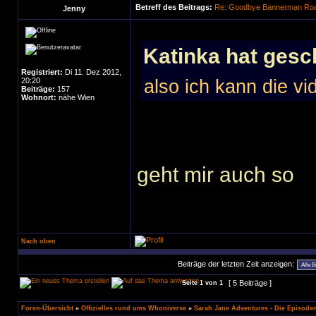
Betreff des Beitrags:
Re: Goodbye Bannerman Road
Jenny
Katinka hat gesc
Registriert:
Di 11. Dez 2012,
20:20
also ich kann die vi
Beiträge:
157
Wohnort:
nähe Wien
geht mir auch so
Nach oben
Beiträge der letzten Zeit anzeigen:
[ 5 Beiträge ]
Seite
1
von
1
Foren-Übersicht
»
Offizielles rund ums Whoniverse
»
Sarah Jane Adventures - Die Episode