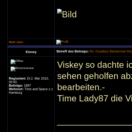
Nach oben
Betreff des Beitrags:
Re: Goodbye Bannerman Road
Kinney
Viskey so dachte i
sehen geholfen ab
Registriert:
Di 2. Mär 2010,
00:50
bearbeiten.-
Beiträge:
1887
Wohnort:
Time and Space z.z
Hamburg
Time Lady87 die Vi
______________