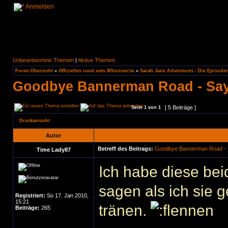
Anmelden
Unbeantwortete Themen
|
Aktive Themen
Foren-Übersicht
»
Offizielles rund ums Whoniverse
»
Sarah Jane Adventures - Die Episode
Goodbye Bannerman Road - Sayi
[ 5 Beiträge ]
Seite
1
von
1
Druckansicht
Autor
Betreff des Beitrags:
Goodbye Bannerman Road - S
Time Lady87
Ich habe diese be
sagen als ich sie 
Registriert:
So 17. Jan 2010,
15:21
tränen.
Beiträge:
265