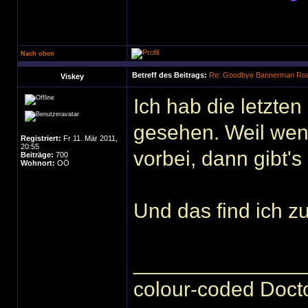
Nach oben
Betreff des Beitrags:
Re: Goodbye Bannerman Road
Viskey
Ich hab die letzten
gesehen. Weil wenn
Registriert:
Fr 11. Mär 2011,
20:55
vorbei, dann gibt's 
Beiträge:
700
Wohnort:
OÖ
Und das find ich zu
______________
colour-coded Docto