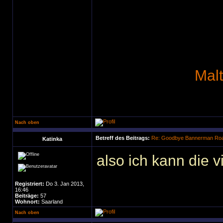
Mal
Nach oben
Betreff des Beitrags:
Re: Goodbye Bannerman Road
Katinka
also ich kann die v
Registriert:
Do 3. Jan 2013,
16:46
Beiträge:
57
Wohnort:
Saarland
Nach oben