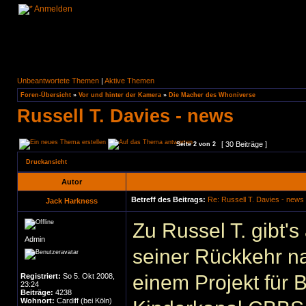
Anmelden
Unbeantwortete Themen
|
Aktive Themen
Foren-Übersicht
»
Vor und hinter der Kamera
»
Die Macher des Whoniverse
Russell T. Davies - news
[ 30 Beiträge ]
Seite
2
von
2
Druckansicht
Autor
Betreff des Beitrags:
Re: Russell T. Davies - news
Jack Harkness
Zu Russel T. gibt'
Admin
seiner Rückkehr na
einem Projekt für
Registriert:
So 5. Okt 2008,
23:24
Beiträge:
4238
Wohnort:
Cardiff (bei Köln)