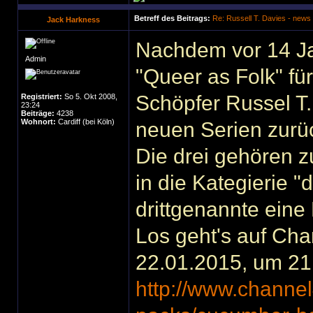
Betreff des Beitrags:
Re: Russell T. Davies - news
Jack Harkness
Nachdem vor 14 Ja
Admin
"Queer as Folk" für
Schöpfer Russel T.
Registriert:
So 5. Okt 2008,
23:24
Beiträge:
4238
Wohnort:
Cardiff (bei Köln)
neuen Serien zurü
Die drei gehören 
in die Kategierie "d
drittgenannte eine
Los geht's auf Ch
22.01.2015, um 21 
http://www.channel