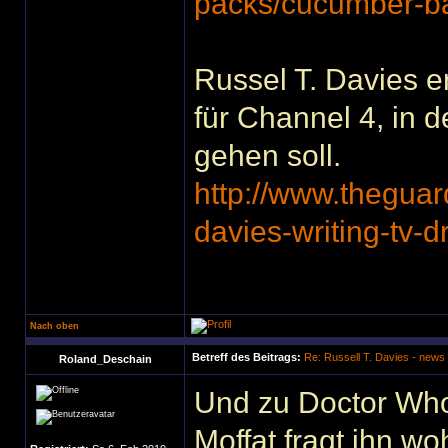
packs/cucumber-b
Russel T. Davies en
für Channel 4, in 
gehen soll.
http://www.theguar
davies-writing-tv-
Nach oben
Betreff des Beitrags:
Re: Russell T. Davies - news
Roland_Deschain
Und zu Doctor Who
Moffat fragt ihn wo