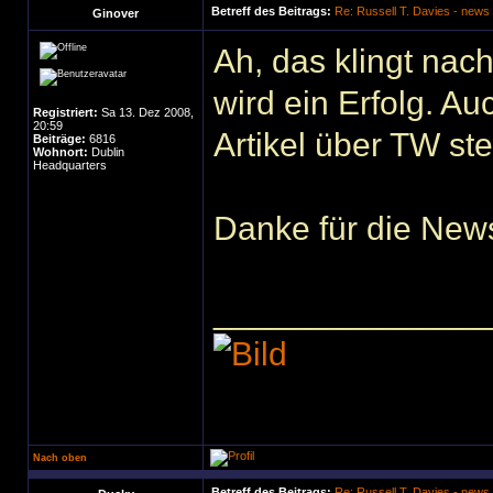
Betreff des Beitrags:
Re: Russell T. Davies - news
Ginover
Ah, das klingt nach
wird ein Erfolg. Au
Registriert:
Sa 13. Dez 2008,
20:59
Artikel über TW steh
Beiträge:
6816
Wohnort:
Dublin
Headquarters
Danke für die New
______________
Nach oben
Betreff des Beitrags:
Re: Russell T. Davies - news