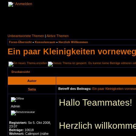
Anmelden
Unbeantwortete Themen
|
Aktive Themen
Foren-Übersicht
»
Konsolenraum
»
Herzlich Willkommen
Ein paar Kleinigkeiten vorneweg.
Druckansicht
Autor
Betreff des Beitrags:
Ein paar Kleinigkeiten vornewe
Satia
Hallo Teammates!
Admin
Herzlich willkomm
Registriert:
So 5. Okt 2008,
23:07
Beiträge:
10618
Wohnort:
Calimport (nähe