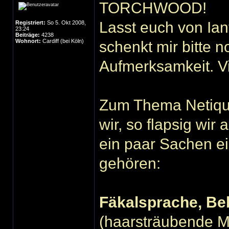
TORCHWOOD!
Lasst euch von Ian
Registriert:
So 5. Okt 2008,
23:24
Beiträge:
4238
Wohnort:
Cardiff (bei Köln)
schenkt mir bitte 
Aufmerksamkeit. V
Zum Thema Netiqu
wir, so flapsig w
ein paar Sachen e
gehören:
Fäkalsprache, Bel
(haarsträubende M