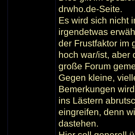
drwho.de-Seite.
Es wird sich nicht
irgendetwas erwähnt
der Frustfaktor im
hoch war/ist, aber 
große Forum geme
Gegen kleine, viell
Bemerkungen wird
ins Lästern abrut
eingreifen, denn w
dastehen.
Hier soll generell