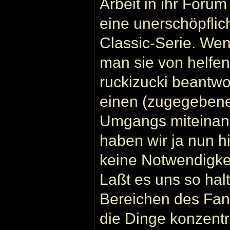
Arbeit in ihr Forum
eine unerschöpflic
Classic-Serie. Wenn
man sie von helfe
ruckizucki beantw
einen (zugegebene
Umgangs miteinande
haben wir ja nun h
keine Notwendigkei
Laßt es uns so hal
Bereichen des Fan
die Dinge konzent