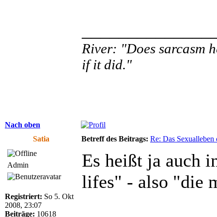
______________
River: "Does sarcasm he
if it did."
Nach oben
Satia
Betreff des Beitrags:
Re: Das Sexualleben d
Es heißt ja auch i
Admin
lifes" - also "die
Registriert:
So 5. Okt
2008, 23:07
Beiträge:
10618