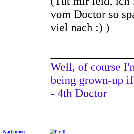
(Tut mir leid, ic
vom Doctor so sp
viel nach :) )
______________
Well, of course I'
being grown-up if
- 4th Doctor
Nach oben