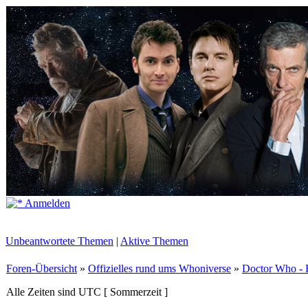
Anmelden
Unbeantwortete Themen
|
Aktive Themen
Foren-Übersicht
»
Offizielles rund ums Whoniverse
»
Doctor Who - 
Alle Zeiten sind UTC [ Sommerzeit ]