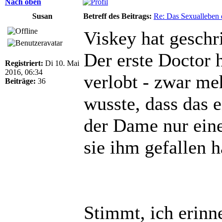
Nach oben
Susan
Betreff des Beitrags:
Re: Das Sexualleben d
Viskey hat geschr
Der erste Doctor 
Registriert:
Di 10. Mai
2016, 06:34
verlobt - zwar meh
Beiträge:
36
wusste, dass das e
der Dame nur einen
sie ihm gefallen h
Stimmt, ich erin