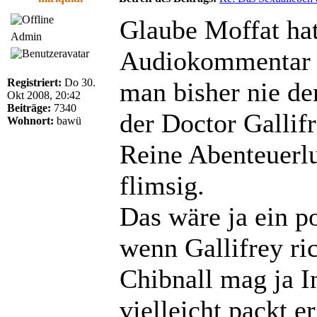
Glaube Moffat hat
Admin
Audiokommentar o
Registriert:
Do 30.
man bisher nie de
Okt 2008, 20:42
Beiträge:
7340
der Doctor Gallif
Wohnort:
bawü
Reine Abenteuerlu
flimsig.
Das wäre ja ein p
wenn Gallifrey ric
Chibnall mag ja I
vielleicht packt e