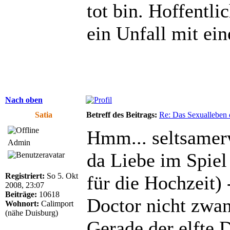
tot bin. Hoffentli
ein Unfall mit ei
Nach oben
Satia
Betreff des Beitrags:
Re: Das Sexualleben d
Hmm... seltsamerw
Admin
da Liebe im Spiel
Registriert:
So 5. Okt
für die Hochzeit)
2008, 23:07
Beiträge:
10618
Doctor nicht zwan
Wohnort:
Calimport
(nähe Duisburg)
Gerade der elfte D