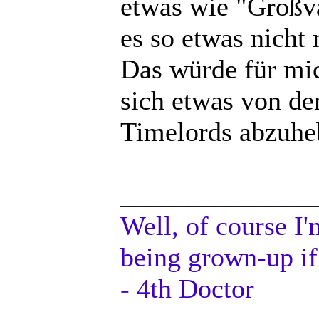
etwas wie "Großva
es so etwas nicht 
Das würde für mi
sich etwas von de
Timelords abzuheb
______________
Well, of course I'
being grown-up if
- 4th Doctor