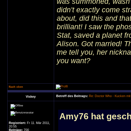
was summoned, wasn't I
didn't exactly come str
about, did this and tha
brilliant! I saw the ph
Stat, saved a planet f
Alison. Got married! 
me tell you, her nick
you want?
Nach oben
Betreff des Beitrags:
Re: Doctor Who - Kucken mit
Viskey
Amy76 hat gesch
Registriert:
Fr 11. Mär 2011,
20:55
Beiträge:
700