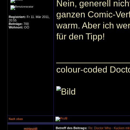
Nein, generell nic
ganzen Comic-Verf
Registriert:
Fr 11. Mär 2011,
20:55
warm. Aber ich wer
Beiträge:
700
Wohnort:
OÖ
für den Tipp!
______________
colour-coded Docto
Nach oben
Betreff des Beitrags:
Re: Doctor Who - Kucken mit
miriquidi