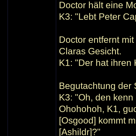
Doctor hält eine M
K3: "Lebt Peter Ca
Doctor entfernt m
Claras Gesicht.
K1: "Der hat ihre
Begutachtung der S
K3: "Oh, den kenn 
Ohohohoh, K1, guck
[Osgood] kommt mir
[Ashildr]?"