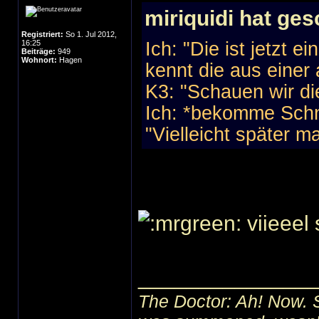
miriquidi hat ges
Registriert:
So 1. Jul 2012,
16:25
Ich: "Die ist jetzt 
Beiträge:
949
Wohnort:
Hagen
kennt die aus einer 
K3: "Schauen wir di
Ich: *bekomme Sch
"Vielleicht später ma
viieeel
______________
The Doctor: Ah! Now. 