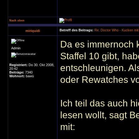
Nach oben
Betreff des Beitrags:
Re: Doctor Who - Kucken mit
miriquidi
Da es immernoch k
Admin
Staffel 10 gibt, ha
entschleunigen. Al
Registriert:
Do 30. Okt 2008,
20:42
Beiträge:
7340
Wohnort:
bawü
oder Rewatches vo
Ich teil das auch 
lesen wollt, sagt 
mit: