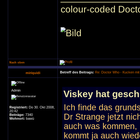
colour-coded Docto
Nach oben
Betreff des Beitrags:
Re: Doctor Who - Kucken mit
miriquidi
Admin
Viskey hat gesch
Ich finde das grund
Registriert:
Do 30. Okt 2008,
20:42
Dr Strange jetzt nic
Beiträge:
7340
Wohnort:
bawü
auch was kommen, 
kommt ja auch wied