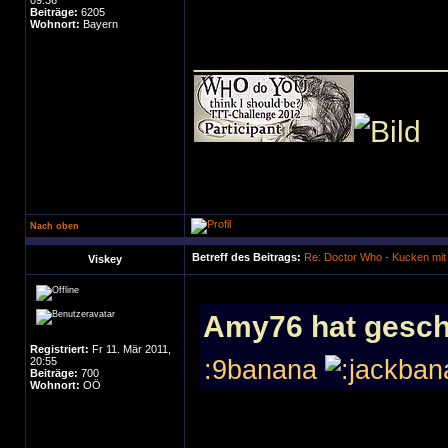
09:36
Beiträge:
6205
Wohnort:
Bayern
______________
Nach oben
Betreff des Beitrags:
Re: Doctor Who - Kucken mit
Viskey
Amy76 hat gesch
Registriert:
Fr 11. Mär 2011,
20:55
:9banana
Beiträge:
700
Wohnort:
OÖ