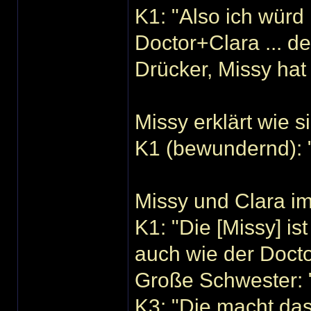
K1: "Also ich würd
Doctor+Clara ... de
Drücker, Missy hat
Missy erklärt wie 
K1 (bewundernd): "
Missy und Clara i
K1: "Die [Missy] is
auch wie der Docto
Große Schwester: "
K3: "Die macht das 