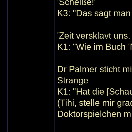
'Scheiße!'
K3: "Das sagt man 
'Zeit versklavt uns
K1: "Wie im Buch 
Dr Palmer sticht m
Strange
K1: "Hat die [Scha
(Tihi, stelle mir gr
Doktorspielchen m