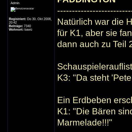
Admin
-------------------------
Natürlich war die 
Registriert:
Do 30. Okt 2008,
20:42
Beiträge:
7340
Wohnort:
bawü
für K1, aber sie f
dann auch zu Teil 2
Schauspieleraufli
K3: "Da steht 'Pete
Ein Erdbeben ersc
K1: "Die Bären sind
Marmelade!!!"