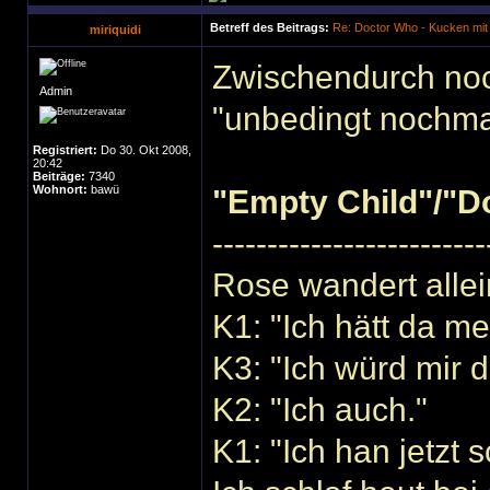
Betreff des Beitrags:
Re: Doctor Who - Kucken mit
miriquidi
Zwischendurch noc
Admin
"unbedingt nochma
Registriert:
Do 30. Okt 2008,
20:42
Beiträge:
7340
Wohnort:
bawü
"Empty Child"/"D
-------------------------
Rose wandert alle
K1: "Ich hätt da m
K3: "Ich würd mir 
K2: "Ich auch."
K1: "Ich han jetzt