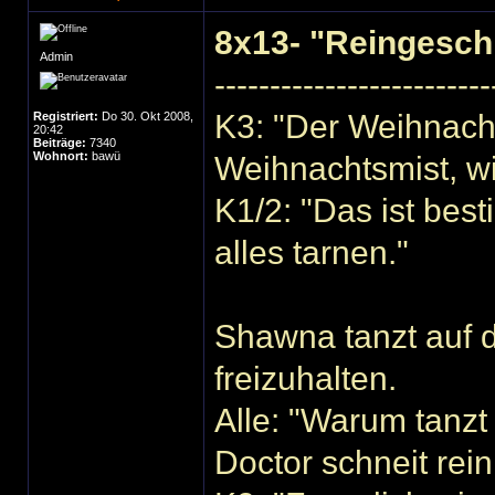
8x13- "Reingesch
Admin
-------------------------
K3: "Der Weihnac
Registriert:
Do 30. Okt 2008,
20:42
Beiträge:
7340
Wohnort:
bawü
Weihnachtsmist, wi
K1/2: "Das ist best
alles tarnen."
Shawna tanzt auf d
freizuhalten.
Alle: "Warum tanzt
Doctor schneit re