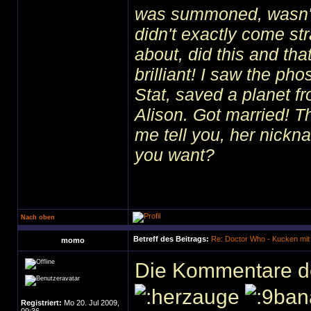
was summoned, wasn't I
didn't exactly come str
about, did this and tha
brilliant! I saw the ph
Stat, saved a planet f
Alison. Got married! 
me tell you, her nick
you want?
Nach oben
Betreff des Beitrags:
Re: Doctor Who - Kucken mit
momo
Die Kommentare de
Registriert:
Mo 20. Jul 2009,