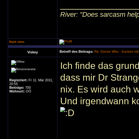
______________
River: "Does sarcasm help?"
Nach oben
Betreff des Beitrags:
Re: Doctor Who - Kucken mit
Viskey
Ich finde das grun
dass mir Dr Strange
Registriert:
Fr 11. Mär 2011,
20:55
nix. Es wird auch
Beiträge:
700
Wohnort:
OÖ
Und irgendwann ko
______________