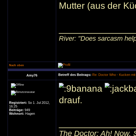
Mutter (aus der K
______________
River: "Does sarcasm help?"
Nach oben
Betreff des Beitrags:
Re: Doctor Who - Kucken mit
Amy76
drauf.
Registriert:
So 1. Jul 2012,
16:25
Beiträge:
949
Wohnort:
Hagen
______________
The Doctor: Ah! Now. 