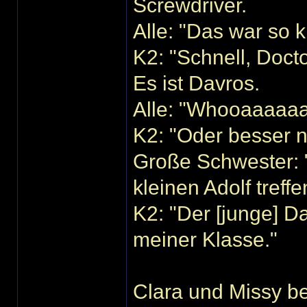
Screwdriver.
Alle: "Das war so k
K2: "Schnell, Doct
Es ist Davros.
Alle: "Whooaaaaaa
K2: "Oder besser n
Große Schwester: 
kleinen Adolf treffe
K2: "Der [junge] D
meiner Klasse."
Clara und Missy b