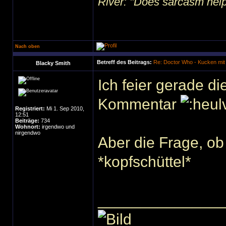
River: "Does sarcasm help?"
Nach oben
Betreff des Beitrags:
Re: Doctor Who - Kucken mit
Blacky Smith
Ich feier gerade d
Kommentar
Registriert:
Mi 1. Sep 2010,
12:51
Beiträge:
734
Wohnort:
irgendwo und
nirgendwo
Aber die Frage, ob 
*kopfschüttel*
______________