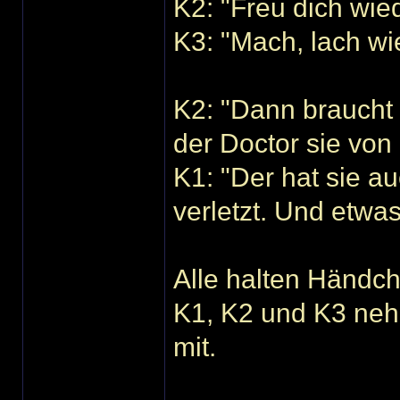
K2: "Freu dich wied
K3: "Mach, lach wied
K2: "Dann braucht s
der Doctor sie von
K1: "Der hat sie a
verletzt. Und etwas
Alle halten Händc
K1, K2 und K3 ne
mit.