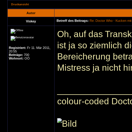
Druckansicht
Autor
Betreff des Beitrags:
Re: Doctor Who - Kucken mit
Viskey
Oh, auf das Transk
ist ja so ziemlich d
Registriert:
Fr 11. Mär 2011,
20:55
Bereicherung betra
Beiträge:
700
Wohnort:
OÖ
Mistress ja nicht h
______________
colour-coded Docto