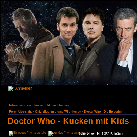
Anmelden
Unbeantwortete Themen
|
Aktive Themen
Foren-Übersicht
»
Offizielles rund ums Whoniverse
»
Doctor Who - Die Episoden
Doctor Who - Kucken mit Kids
[ 350 Beiträge ]
Seite
14
von
14