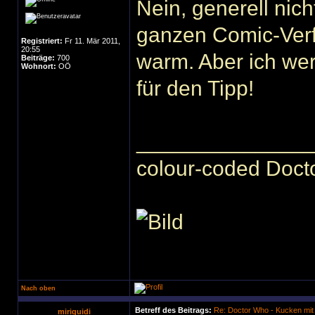
Nein, generell nic
ganzen Comic-Verf
Registriert:
Fr 11. Mär 2011,
20:55
warm. Aber ich wer
Beiträge:
700
Wohnort:
OÖ
für den Tipp!
______________
colour-coded Docto
Nach oben
Betreff des Beitrags:
Re: Doctor Who - Kucken mit
miriquidi