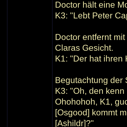
Doctor hält eine M
K3: "Lebt Peter Ca
Doctor entfernt m
Claras Gesicht.
K1: "Der hat ihre
Begutachtung der S
K3: "Oh, den kenn 
Ohohohoh, K1, guck
[Osgood] kommt mir
[Ashildr]?"