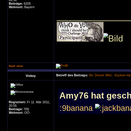
09:36
Beiträge:
6205
Wohnort:
Bayern
______________
Nach oben
Betreff des Beitrags:
Re: Doctor Who - Kucken mit
Viskey
Amy76 hat gesch
Registriert:
Fr 11. Mär 2011,
20:55
:9banana
Beiträge:
700
Wohnort:
OÖ