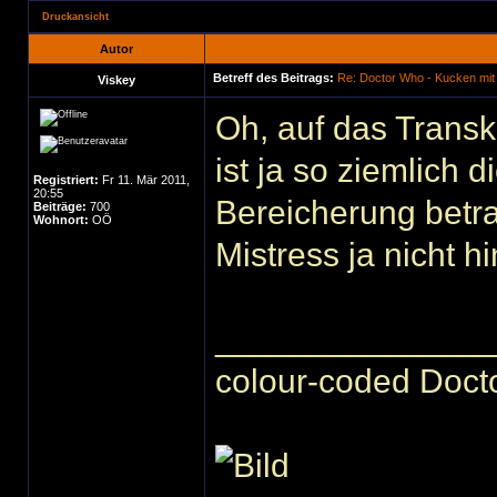
Druckansicht
Autor
Betreff des Beitrags:
Re: Doctor Who - Kucken mit
Viskey
Oh, auf das Transk
ist ja so ziemlich d
Registriert:
Fr 11. Mär 2011,
20:55
Bereicherung betra
Beiträge:
700
Wohnort:
OÖ
Mistress ja nicht h
______________
colour-coded Docto