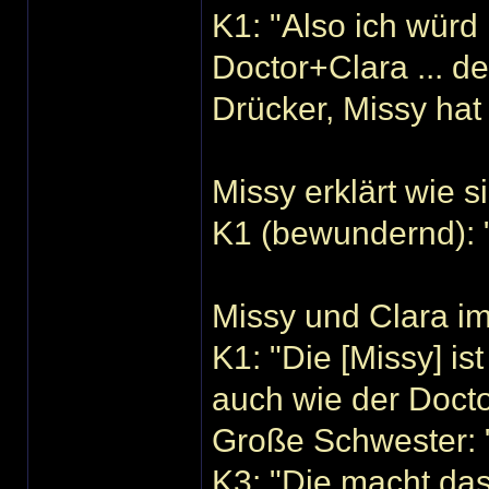
K1: "Also ich würd
Doctor+Clara ... de
Drücker, Missy hat
Missy erklärt wie 
K1 (bewundernd): "
Missy und Clara i
K1: "Die [Missy] is
auch wie der Docto
Große Schwester: "
K3: "Die macht das 