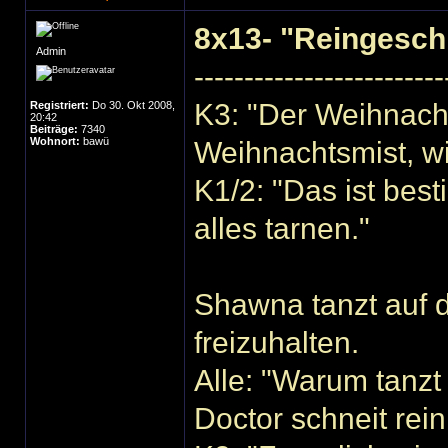
8x13- "Reingesch
Admin
-------------------------
K3: "Der Weihnac
Registriert:
Do 30. Okt 2008,
20:42
Beiträge:
7340
Wohnort:
bawü
Weihnachtsmist, wi
K1/2: "Das ist best
alles tarnen."
Shawna tanzt auf d
freizuhalten.
Alle: "Warum tanzt
Doctor schneit re