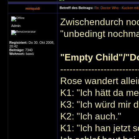
Betreff des Beitrags:
Re: Doctor Who - Kucken mit
miriquidi
Zwischendurch noc
Admin
"unbedingt nochma
Registriert:
Do 30. Okt 2008,
20:42
Beiträge:
7340
Wohnort:
bawü
"Empty Child"/"D
-------------------------
Rose wandert alle
K1: "Ich hätt da m
K3: "Ich würd mir 
K2: "Ich auch."
K1: "Ich han jetzt