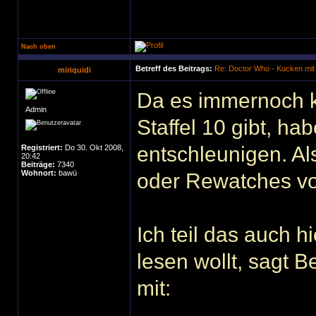
Nach oben
Betreff des Beitrags:
Re: Doctor Who - Kucken mit
miriquidi
Da es immernoch k
Admin
Staffel 10 gibt, ha
entschleunigen. Al
Registriert:
Do 30. Okt 2008,
20:42
Beiträge:
7340
Wohnort:
bawü
oder Rewatches vo
Ich teil das auch 
lesen wollt, sagt 
mit: