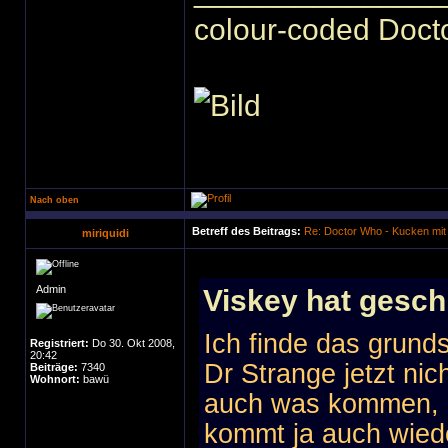
colour-coded Docto
Nach oben
Betreff des Beitrags:
Re: Doctor Who - Kucken mit
miriquidi
Admin
Viskey hat gesch
Ich finde das grund
Registriert:
Do 30. Okt 2008,
20:42
Dr Strange jetzt nic
Beiträge:
7340
Wohnort:
bawü
auch was kommen, 
kommt ja auch wied