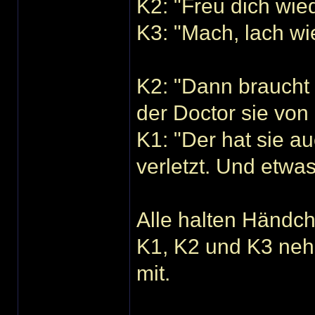
K2: "Freu dich wied
K3: "Mach, lach wied
K2: "Dann braucht s
der Doctor sie von
K1: "Der hat sie a
verletzt. Und etwas
Alle halten Händc
K1, K2 und K3 ne
mit.