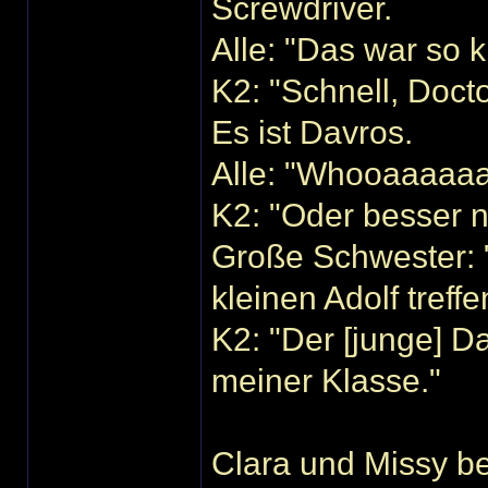
Screwdriver.
Alle: "Das war so k
K2: "Schnell, Doct
Es ist Davros.
Alle: "Whooaaaaaa
K2: "Oder besser n
Große Schwester: 
kleinen Adolf treffe
K2: "Der [junge] D
meiner Klasse."
Clara und Missy b