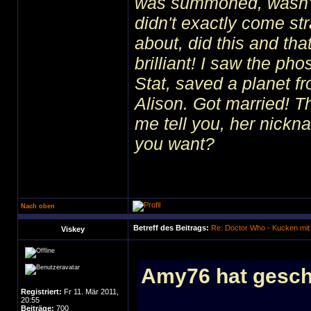
was summoned, wasn't I
didn't exactly come str
about, did this and tha
brilliant! I saw the ph
Stat, saved a planet f
Alison. Got married! 
me tell you, her nick
you want?
Nach oben
Betreff des Beitrags:
Re: Doctor Who - Kucken mit
Viskey
Amy76 hat gesch
Registriert:
Fr 11. Mär 2011,
20:55
Beiträge:
700