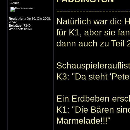
Admin
-------------------------
Natürlich war die 
Registriert:
Do 30. Okt 2008,
20:42
Beiträge:
7340
Wohnort:
bawü
für K1, aber sie f
dann auch zu Teil 2
Schauspieleraufli
K3: "Da steht 'Pete
Ein Erdbeben ersc
K1: "Die Bären sind
Marmelade!!!"