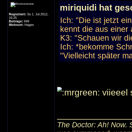
miriquidi hat ges
Registriert:
So 1. Jul 2012,
16:25
Ich: "Die ist jetzt 
Beiträge:
949
Wohnort:
Hagen
kennt die aus einer 
K3: "Schauen wir di
Ich: *bekomme Sch
"Vielleicht später ma
viieeel
______________
The Doctor: Ah! Now. 