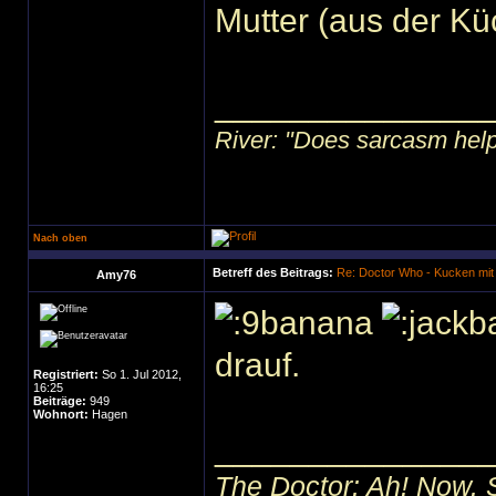
Mutter (aus der K
______________
River: "Does sarcasm help?"
Nach oben
Betreff des Beitrags:
Re: Doctor Who - Kucken mit
Amy76
drauf.
Registriert:
So 1. Jul 2012,
16:25
Beiträge:
949
Wohnort:
Hagen
______________
The Doctor: Ah! Now. 