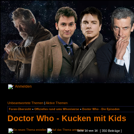
Anmelden
Unbeantwortete Themen
|
Aktive Themen
Foren-Übersicht
»
Offizielles rund ums Whoniverse
»
Doctor Who - Die Episoden
Doctor Who - Kucken mit Kids
[ 350 Beiträge ]
Seite
14
von
14