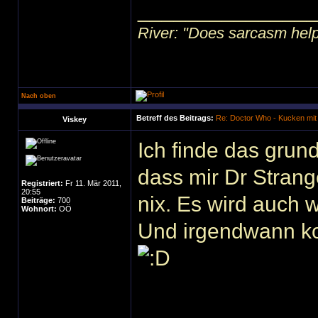
______________
River: "Does sarcasm help?"
Nach oben
Betreff des Beitrags:
Re: Doctor Who - Kucken mit
Viskey
Ich finde das grun
dass mir Dr Strange
Registriert:
Fr 11. Mär 2011,
20:55
nix. Es wird auch
Beiträge:
700
Wohnort:
OÖ
Und irgendwann ko
______________