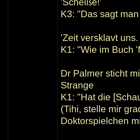
'Scheiße!'
K3: "Das sagt man 
'Zeit versklavt uns
K1: "Wie im Buch 
Dr Palmer sticht m
Strange
K1: "Hat die [Scha
(Tihi, stelle mir gr
Doktorspielchen m