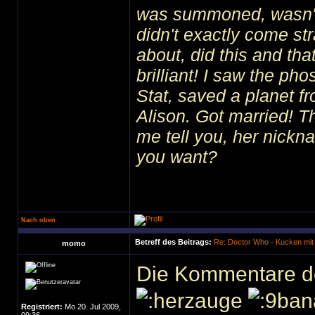
was summoned, wasn't I
didn't exactly come str
about, did this and tha
brilliant! I saw the ph
Stat, saved a planet f
Alison. Got married! 
me tell you, her nick
you want?
Nach oben
Betreff des Beitrags:
Re: Doctor Who - Kucken mit
momo
Die Kommentare de
Registriert:
Mo 20. Jul 2009,