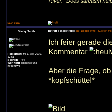
River: "Does sarcasm help?"
Nach oben
Betreff des Beitrags:
Re: Doctor Who - Kucken mit
Blacky Smith
Ich feier gerade d
Kommentar
Registriert:
Mi 1. Sep 2010,
12:51
Beiträge:
734
Wohnort:
irgendwo und
nirgendwo
Aber die Frage, ob 
*kopfschüttel*
______________