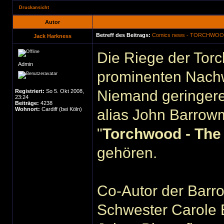
Druckansicht
Autor
Betreff des Beitrags:
Comics news - TORCHWO
Jack Harkness
Die Riege der To
Admin
prominenten Nach
Niemand geringerer
Registriert:
So 5. Okt 2008,
23:24
Beiträge:
4238
Wohnort:
Cardiff (bei Köln)
alias John Barrow
"
Torchwood - The 
gehören.
Co-Autor der Barr
Schwester Carole 