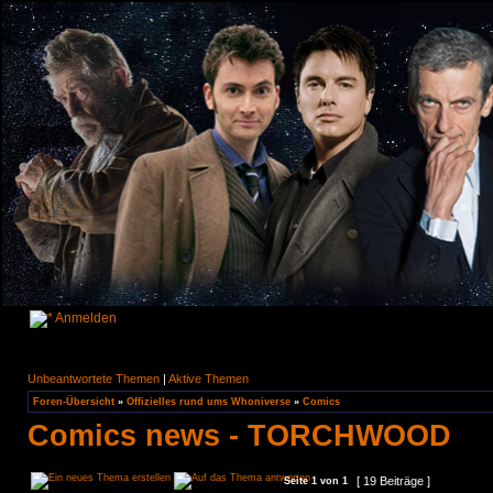
Anmelden
Unbeantwortete Themen
|
Aktive Themen
Foren-Übersicht
»
Offizielles rund ums Whoniverse
»
Comics
Comics news - TORCHWOOD
[ 19 Beiträge ]
Seite
1
von
1