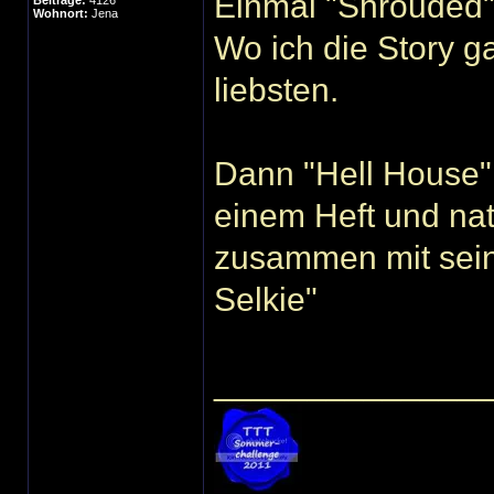
Einmal "Shrouded"
Beiträge:
4126
Wohnort:
Jena
Wo ich die Story g
liebsten.
Dann "Hell House"
einem Heft und na
zusammen mit sein
Selkie"
______________