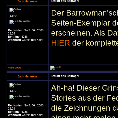
Betreff des Beitrags:
Jack Harkness
Der Barrowman'sch
Admin
Seiten-Exemplar 
erscheinen. Als Da
Registriert:
So 5. Okt 2008,
23:24
Beiträge:
4238
Wohnort:
Cardiff (bei Köln)
HIER
der komplette
Nach oben
Betreff des Beitrags:
Jack Harkness
Ah-ha! Dieser Gri
Admin
Stories aus der F
die Zeichnungen d
Registriert:
So 5. Okt 2008,
23:24
Beiträge:
4238
Wohnort:
Cardiff (bei Köln)
einen mehr realen, 