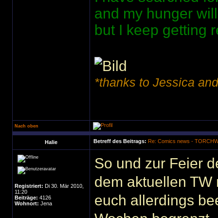
and my hunger wil
but I keep getting 
*thanks to Jessica and
Nach oben
Betreff des Beitrags:
Re: Comics news - TORC
Halie
So und zur Feier d
dem aktuellen TW 
Registriert:
Di 30. Mär 2010,
11:20
euch allerdings bee
Beiträge:
4126
Wohnort:
Jena