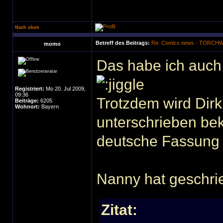
Nach oben
Betreff des Beitrags:
Re: Comics news - TORC
momo
Das habe ich auc
Registriert:
Mo 20. Jul 2009,
09:36
Trotzdem wird Dirk
Beiträge:
6205
Wohnort:
Bayern
unterschrieben be
deutsche Fassung 
Nanny hat geschri
Zitat: