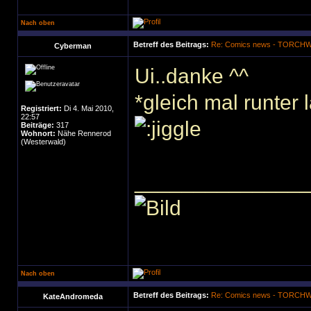
Nach oben
Betreff des Beitrags:
Re: Comics news - TORC
Cyberman
Ui..danke ^^
*gleich mal runter 
Registriert:
Di 4. Mai 2010,
22:57
Beiträge:
317
Wohnort:
Nähe Rennerod
(Westerwald)
______________
Nach oben
Betreff des Beitrags:
Re: Comics news - TORC
KateAndromeda