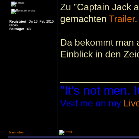
Zu "Captain Jack a
gemachten
Trailer
.
Registriert:
Do 18. Feb 2010,
06:46
Beiträge:
163
Da bekommt man a
Einblick in den Zei
______________
"It's not men. I
Visit me on my
Liv
Nach oben