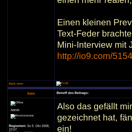
Einen kleinen Pre
Text-Feder brachte 
Mini-Interview mit 
http://io9.com/515
Nach oben
Betreff des Beitrags:
Satia
Also das gefällt 
Admin
gezeichnet hat, fä
ein!
Registriert:
So 5. Okt 2008,
23:07