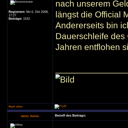
nach unserem Geldb
längst die Officia
Registriert:
Mo 6. Okt 2008,
17:27
Beiträge:
1532
Andererseits bin ic
Dauerschleife des
Jahren entflohen s
______________
Nach oben
Betreff des Beitrags:
Ianto Jones