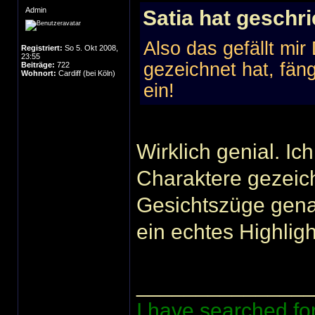
Admin
Satia hat geschr
Also das gefällt m
Registriert:
So 5. Okt 2008,
23:55
gezeichnet hat, fän
Beiträge:
722
Wohnort:
Cardiff (bei Köln)
ein!
Wirklich genial. Ic
Charaktere gezeich
Gesichtszüge gena
ein echtes Highlig
______________
I have searched for