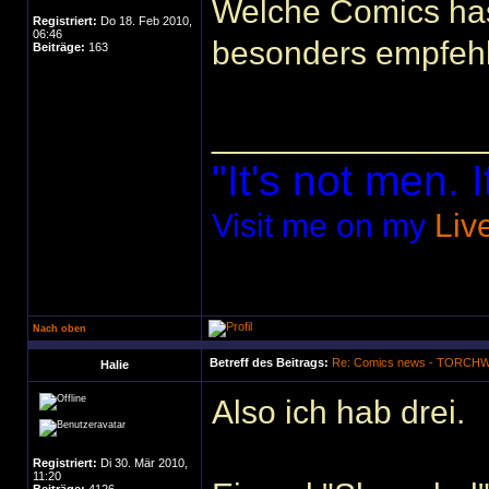
Welche Comics has
Registriert:
Do 18. Feb 2010,
06:46
besonders empfeh
Beiträge:
163
______________
"It's not men. I
Visit me on my
Liv
Nach oben
Betreff des Beitrags:
Re: Comics news - TORC
Halie
Also ich hab drei.
Registriert:
Di 30. Mär 2010,
11:20