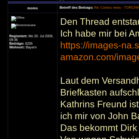
Betreff des Beitrags:
Re: Comics news - TORC
momo
Den Thread entstau
Ich habe mir bei A
Registriert:
Mo 20. Jul 2009,
09:36
https://images-na.
Beiträge:
6205
Wohnort:
Bayern
amazon.com/imag
Laut dem Versandhä
Briefkasten aufschl
Kathrins Freund i
ich mir von John B
Das bekommt Dirk 