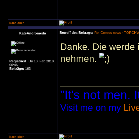
Nach oben
Betreff des Beitrags:
Re: Comics news - TORC
KateAndromeda
Danke. Die werde i
nehmen.
Registriert:
Do 18. Feb 2010,
06:46
Beiträge:
163
______________
"It's not men. I
Visit me on my
Liv
Nach oben