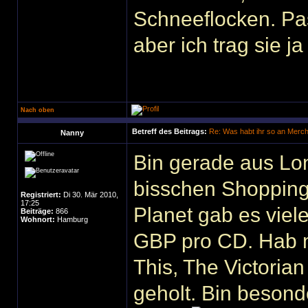
Schneeflocken. Pas
aber ich trag sie 
Nach oben
Betreff des Beitrags:
Re: Was habt ihr so an Merc
Nanny
Bin gerade aus Lo
bisschen Shopping 
Registriert:
Di 30. Mär 2010,
17:25
Planet gab es viel
Beiträge:
866
Wohnort:
Hamburg
GBP pro CD. Hab mi
This, The Victoria
geholt. Bin besond