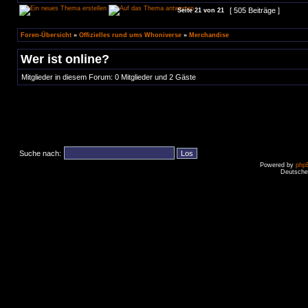
[ 505 Beiträge ]
Seite
21
von
21
Foren-Übersicht
»
Offizielles rund ums Whoniverse
»
Merchandise
Wer ist online?
Mitglieder in diesem Forum: 0 Mitglieder und 2 Gäste
Suche nach:
Powered by
php
Deutsche