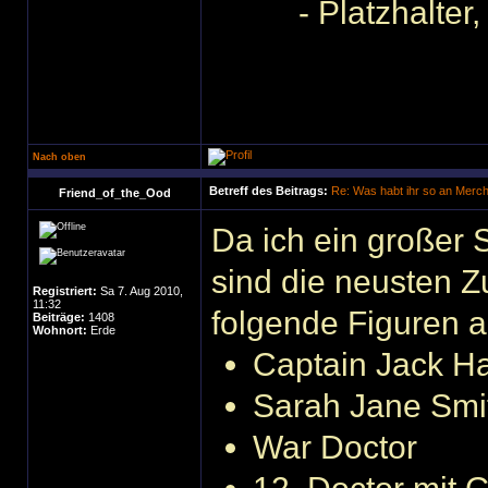
- Platzhalter
Nach oben
Betreff des Beitrags:
Re: Was habt ihr so an Merc
Friend_of_the_Ood
Da ich ein großer 
sind die neusten 
Registriert:
Sa 7. Aug 2010,
11:32
folgende Figuren 
Beiträge:
1408
Wohnort:
Erde
Captain Jack H
Sarah Jane Smi
War Doctor