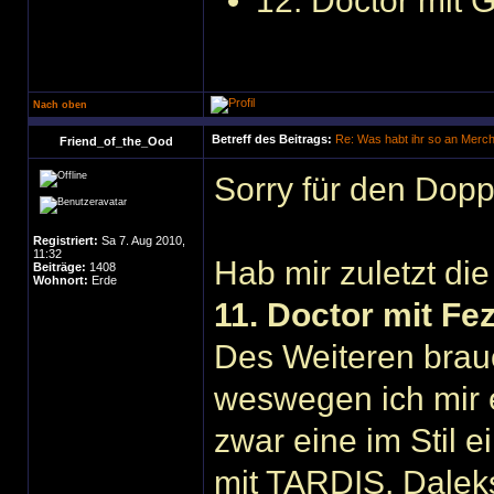
12. Doctor mit G
Nach oben
Betreff des Beitrags:
Re: Was habt ihr so an Merc
Friend_of_the_Ood
Sorry für den Dopp
Registriert:
Sa 7. Aug 2010,
11:32
Hab mir zuletzt di
Beiträge:
1408
Wohnort:
Erde
11. Doctor mit Fe
Des Weiteren brau
weswegen ich mir 
zwar eine im Stil 
mit TARDIS, Dalek