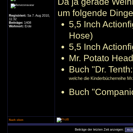
Da ja gerade Wei
um folgende Dinge 
Registriert:
Sa 7. Aug 2010,
11:32
5,5 Inch Actionf
Beiträge:
1408
Wohnort:
Erde
Hose)
5,5 Inch Actionf
Mr. Potato Head
Buch "Dr. Tenth
welche die Kinderbücherreihe Mr
Buch "Compani
Nach oben
Beiträge der letzten Zeit anzeigen: