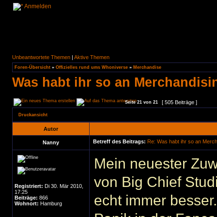
Anmelden
Unbeantwortete Themen
|
Aktive Themen
Foren-Übersicht
»
Offizielles rund ums Whoniverse
»
Merchandise
Was habt ihr so an Merchandisi
[ 505 Beiträge ]
Seite
21
von
21
Druckansicht
Autor
Betreff des Beitrags:
Re: Was habt ihr so an Merc
Nanny
Mein neuester Zuw
von Big Chief Stud
Registriert:
Di 30. Mär 2010,
17:25
echt immer besser
Beiträge:
866
Wohnort:
Hamburg