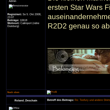
Admin
ersten Star Wars 
auseinandernehmen
Registriert:
So 5. Okt 2008,
23:07
Beiträge:
10618
Wohnort:
Calimport (nähe
R2D2 genau so ab,
Duisburg)
______________
Nach oben
Betreff des Beitrags:
Re: Teefury und andere Shirt
Roland_Deschain