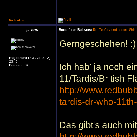
Nach oben
Betreff des Beitrags:
Re: Teefury und andere Shirt
jtd2525
Gerngeschehen! :)
Registriert:
Di 3. Apr 2012,
23:48
Ich hab' ja noch e
Beiträge:
94
11/Tardis/British F
http://www.redbub
tardis-dr-who-11th
Das gibt's auch mit
http://www.redbub