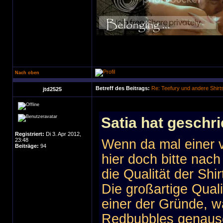
Nach oben
Betreff des Beitrags:
Re: Teefury und andere Shirt
jtd2525
Satia hat geschr
Registriert:
Di 3. Apr 2012,
23:48
Wenn da mal einer v
Beiträge:
94
hier doch bitte nac
die Qualität der Shirt
Die großartige Quali
einer der Gründe, w
Redbubbles genauso