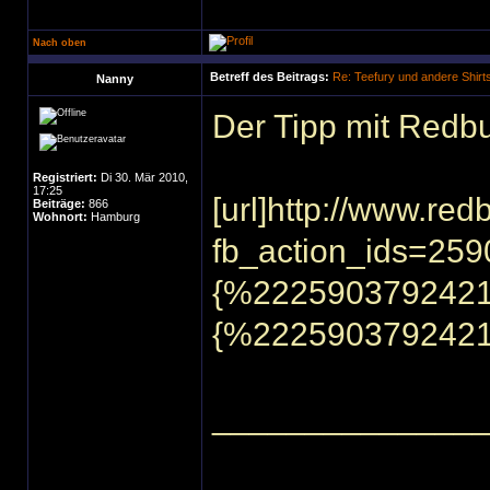
Nach oben
Betreff des Beitrags:
Re: Teefury und andere Shirt
Nanny
Der Tipp mit Redbu
Registriert:
Di 30. Mär 2010,
17:25
[url]http://www.r
Beiträge:
866
Wohnort:
Hamburg
fb_action_ids=259
{%222590379242
{%2225903792421
______________