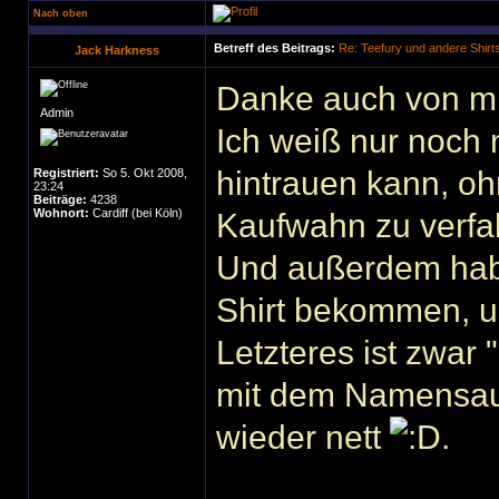
Nach oben
Betreff des Beitrags:
Re: Teefury und andere Shirt
Jack Harkness
Danke auch von mir
Admin
Ich weiß nur noch 
hintrauen kann, oh
Registriert:
So 5. Okt 2008,
23:24
Beiträge:
4238
Wohnort:
Cardiff (bei Köln)
Kaufwahn zu verfal
Und außerdem habe
Shirt bekommen, u
Letzteres ist zwar
mit dem Namensau
wieder nett
.