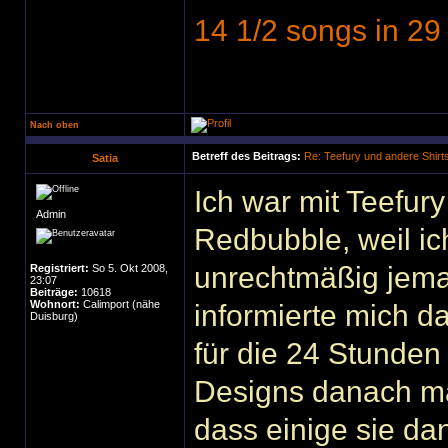
14 1/2 songs in 29
Nach oben
Betreff des Beitrags:
Re: Teefury und andere Shirt
Satia
Ich war mit Teefur
Admin
Redbubble, weil ic
unrechtmäßig jema
Registriert:
So 5. Okt 2008,
23:07
Beiträge:
10618
Wohnort:
Calimport (nähe
informierte mich d
Duisburg)
für die 24 Stunden
Designs danach ma
dass einige sie da