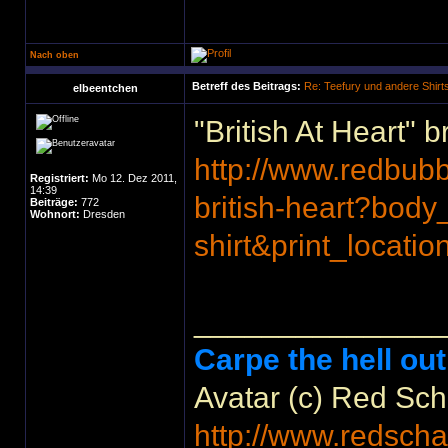
Nach oben
Betreff des Beitrags:
Re: Teefury und andere Shirt
elbeentchen
"British At Heart" 
http://www.redbub
Registriert:
Mo 12. Dez 2011,
14:39
british-heart?bod
Beiträge:
772
Wohnort:
Dresden
shirt&print_locat
______________
Carpe the hell out
Avatar (c) Red Sc
http://www.redscha