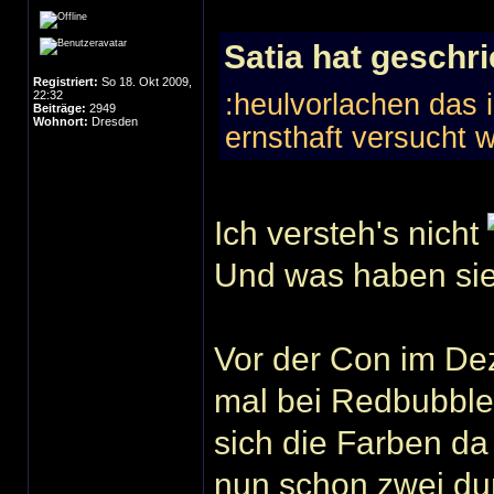
Satia hat geschr
Registriert:
So 18. Okt 2009,
22:32
:heulvorlachen das 
Beiträge:
2949
Wohnort:
Dresden
ernsthaft versucht w
Ich versteh's nicht
Und was haben si
Vor der Con im De
mal bei Redbubble 
sich die Farben da
nun schon zwei dun