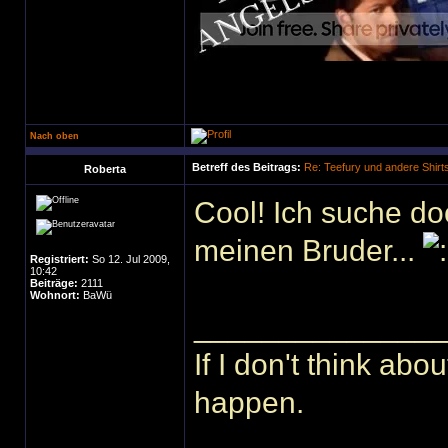
Nach oben
Betreff des Beitrags:
Re: Teefury und andere Shirt
Roberta
Cool! Ich suche d
meinen Bruder...
Registriert:
So 12. Jul 2009,
10:42
Beiträge:
2111
Wohnort:
BaWü
______________
If I don't think abou
happen.