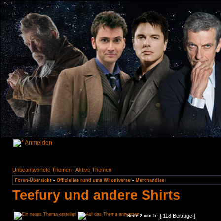
Anmelden
Unbeantwortete Themen
|
Aktive Themen
Foren-Übersicht
»
Offizielles rund ums Whoniverse
»
Merchandise
Teefury und andere Shirts
[ 118 Beiträge ]
Seite
2
von
5