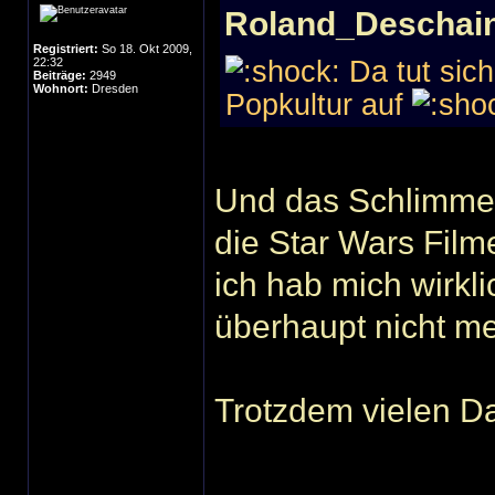
Roland_Deschain
Registriert:
So 18. Okt 2009,
22:32
Da tut sich
Beiträge:
2949
Wohnort:
Dresden
Popkultur auf
Und das Schlimme is
die Star Wars Film
ich hab mich wirkli
überhaupt nicht me
Trotzdem vielen Dan
______________