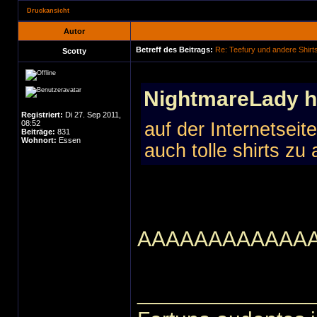
Druckansicht
Autor
Betreff des Beitrags:
Re: Teefury und andere Shirt
Scotty
NightmareLady h
Registriert:
Di 27. Sep 2011,
08:52
auf der Internetseit
Beiträge:
831
Wohnort:
Essen
auch tolle shirts z
AAAAAAAAAAAA
______________