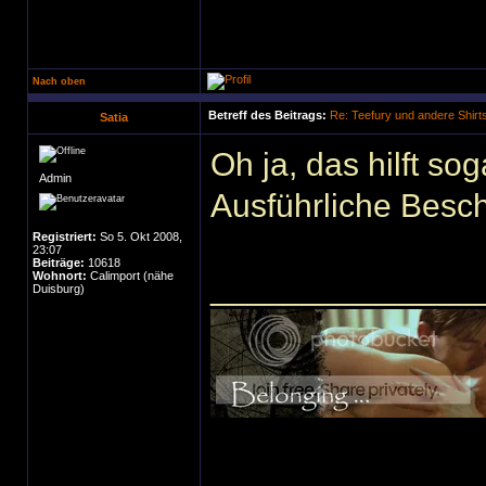
Nach oben
Betreff des Beitrags:
Re: Teefury und andere Shirt
Satia
Oh ja, das hilft so
Admin
Ausführliche Besc
Registriert:
So 5. Okt 2008,
23:07
Beiträge:
10618
Wohnort:
Calimport (nähe
______________
Duisburg)