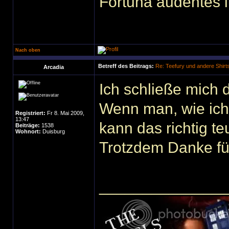
Fortuna audentes i
Nach oben
Betreff des Beitrags:
Re: Teefury und andere Shirt
Arcadia
Ich schließe mich 
Wenn man, wie ich
Registriert:
Fr 8. Mai 2009,
13:47
kann das richtig t
Beiträge:
1538
Wohnort:
Duisburg
Trotzdem Danke fü
______________