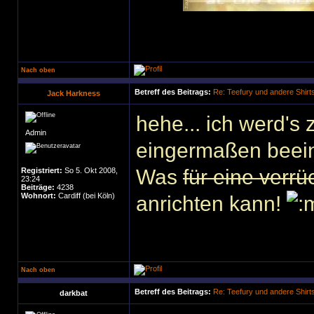
Nach oben
Betreff des Beitrags:
Re: Teefury und andere Shirt
Jack Harkness
hehe... ich werd's 
Admin
eingermaßen beein
Was
für eine verrü
Registriert:
So 5. Okt 2008,
23:24
Beiträge:
4238
Wohnort:
Cardiff (bei Köln)
anrichten kann!
Nach oben
Betreff des Beitrags:
Re: Teefury und andere Shirt
darkbat