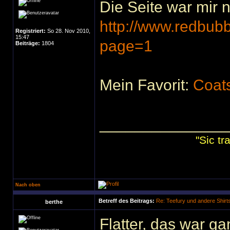
Die Seite war mir 
http://www.redbub
Registriert:
So 28. Nov 2010,
15:47
page=1
Beiträge:
1804
Mein Favorit:
Coats
______________
"Sic t
Nach oben
Betreff des Beitrags:
Re: Teefury und andere Shirt
berthe
Flatter, das war ga