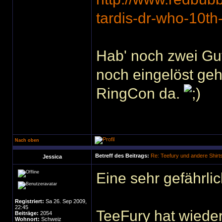
tardis-dr-who-10th
Hab' noch zwei Gu
noch eingelöst gehör
RingCon da.
Nach oben
Betreff des Beitrags:
Re: Teefury und andere Shirt
Jessica
Eine sehr gefährli
Registriert:
Sa 26. Sep 2009,
22:45
TeeFury hat wieder
Beiträge:
2054
Wohnort:
Schweiz