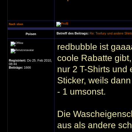
Nach oben
Betreff des Beitrags:
Re: Teefury und andere Shirt
Poisen
redbubble ist gaa
coole Rabatte gibt
Registriert:
Do 25. Feb 2010,
08:44
nur 2 T-Shirts und
Beiträge:
1666
Sticker, weils dann
- 1 umsonst.
Die Wascheigenscha
aus als andere sch