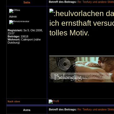
Betreff des Beitrags:
Re: Teefury und andere Shirt
Satia
da
Admin
ich ernsthaft versu
tolles Motiv.
Registriert:
So 5. Okt 2008,
23:07
Beiträge:
10618
Wohnort:
Calimport (nähe
Duisburg)
______________
Nach oben
Betreff des Beitrags:
Re: Teefury und andere Shirt
Astra