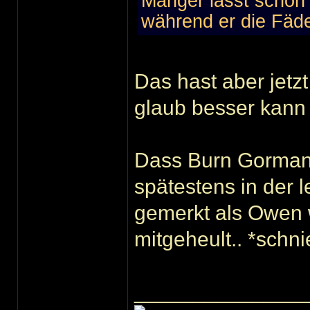
Manger lässt schon 
während er die Fäden
Das hast aber jetz
glaub besser kann
Dass Burn Gorman e
spätestens in der l
gemerkt als Owen w
mitgeheult.. *schni
______________