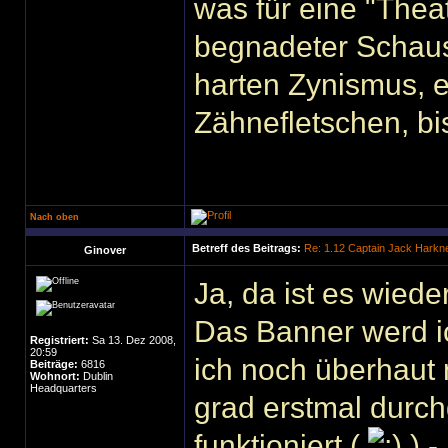
was für eine "Thea
begnadeter Schausp
harten Zynismus,
Zähnefletschen, b
Nach oben
Betreff des Beitrags:
Re: 1.12 Captain Jack Harkn
Ginover
Ja, da ist es wiede
Das Banner werd i
Registriert:
Sa 13. Dez 2008,
20:59
ich noch überhaut 
Beiträge:
6816
Wohnort:
Dublin
Headquarters
grad erstmal durch
funktioniert (
) -