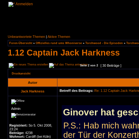
Anmelden
Unbeantwortete Themen
|
Aktive Themen
Foren-Übersicht
»
Offizielles rund ums Whoniverse
»
Torchwood - Die Episoden
»
Torchwoo
1.12 Captain Jack Harkness
[ 30 Beiträge ]
Seite
2
von
2
Druckansicht
Autor
Betreff des Beitrags:
Re: 1.12 Captain Jack Harkn
Jack Harkness
Admin
Ginover hat gesc
P.S.: Hab mich wah
Registriert:
So 5. Okt 2008,
23:24
der Tür der Konzert
Beiträge:
4238
Wohnort:
Cardiff (bei Köln)