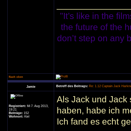
______________
"It’s like in the f
the future of the 
don’t step on any bu
Nach oben
Betreff des Beitrags:
Re: 1.12 Captain Jack Harkn
Jamie
Als Jack und Jack 
Registriert:
Mi 7. Aug 2013,
haben, habe ich me
19:21
Beiträge:
152
Wohnort:
Kiel
Ich fand es echt g