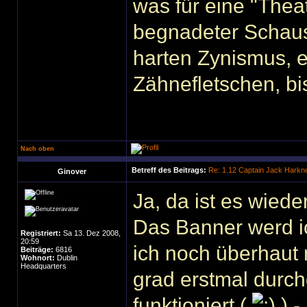
was für eine "Thea
begnadeter Schausp
harten Zynismus,
Zähnefletschen, b
Nach oben
Betreff des Beitrags:
Re: 1.12 Captain Jack Harkn
Ginover
Ja, da ist es wiede
Das Banner werd i
Registriert:
Sa 13. Dez 2008,
20:59
ich noch überhaut 
Beiträge:
6816
Wohnort:
Dublin
Headquarters
grad erstmal durch
funktioniert (
) -