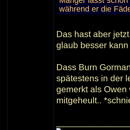
Manger lässt schon 
während er die Fäden
Das hast aber jetz
glaub besser kann
Dass Burn Gorman e
spätestens in der l
gemerkt als Owen w
mitgeheult.. *schni
______________