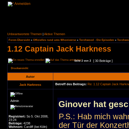
Anmelden
Unbeantwortete Themen
|
Aktive Themen
Foren-Übersicht
»
Offizielles rund ums Whoniverse
»
Torchwood - Die Episoden
»
Torchwoo
1.12 Captain Jack Harkness
[ 30 Beiträge ]
Seite
2
von
2
Druckansicht
Autor
Betreff des Beitrags:
Re: 1.12 Captain Jack Harkn
Jack Harkness
Admin
Ginover hat gesc
P.S.: Hab mich wah
Registriert:
So 5. Okt 2008,
23:24
der Tür der Konzert
Beiträge:
4238
Wohnort:
Cardiff (bei Köln)