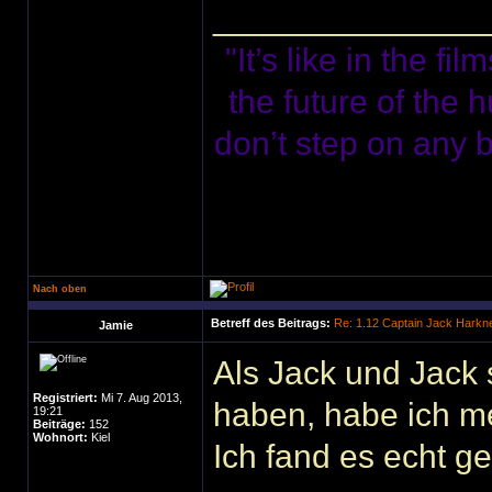
______________
"It’s like in the f
the future of the 
don’t step on any bu
Nach oben
Betreff des Beitrags:
Re: 1.12 Captain Jack Harkn
Jamie
Als Jack und Jack 
Registriert:
Mi 7. Aug 2013,
haben, habe ich me
19:21
Beiträge:
152
Wohnort:
Kiel
Ich fand es echt g