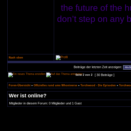
the future of the 
don’t step on any bu
Nach oben
Beiträge der letzten Zeit anzeigen:
[ 30 Beiträge ]
Seite
2
von
2
Foren-Übersicht
»
Offizielles rund ums Whoniverse
»
Torchwood - Die Episoden
»
Torchwoo
Wer ist online?
Mitglieder in diesem Forum: 0 Mitglieder und 1 Gast