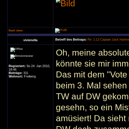
Nach oben
Betreff des Beitrags:
Re: 1.12 Captain Jack Harkn
vivienella
Oh, meine absolute L
könnte sie mir im
Registriert:
So 24. Jan 2010,
18:46
Das mit dem "Vote 
Beiträge:
311
Wohnort:
Freiberg
beim 3. Mal sehen wi
TW auf DW gekomm
gesehn, so ein Mis
amüsiert! Da sieht