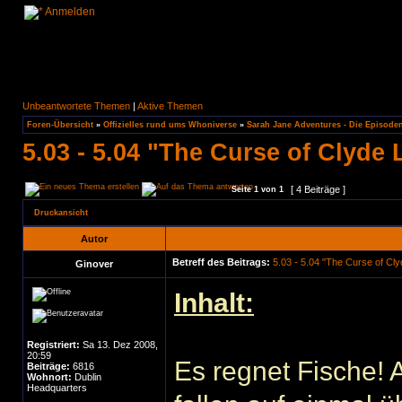
Anmelden
Unbeantwortete Themen
|
Aktive Themen
Foren-Übersicht
»
Offizielles rund ums Whoniverse
»
Sarah Jane Adventures - Die Episode
5.03 - 5.04 "The Curse of Clyde
[ 4 Beiträge ]
Seite
1
von
1
Druckansicht
Autor
Betreff des Beitrags:
5.03 - 5.04 "The Curse of Cl
Ginover
Inhalt:
Registriert:
Sa 13. Dez 2008,
20:59
Es regnet Fische! A
Beiträge:
6816
Wohnort:
Dublin
Headquarters