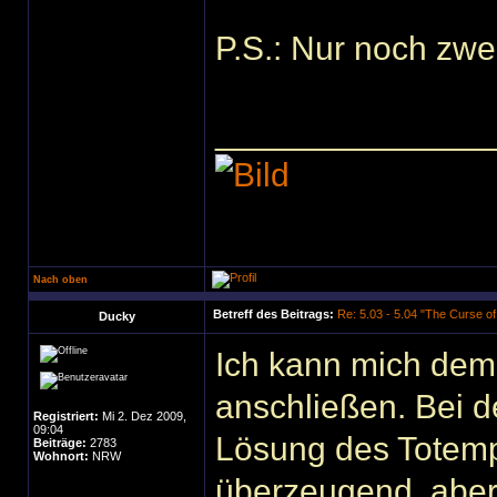
P.S.: Nur noch zwei
______________
Nach oben
Betreff des Beitrags:
Re: 5.03 - 5.04 "The Curse o
Ducky
Ich kann mich dem 
anschließen. Bei de
Registriert:
Mi 2. Dez 2009,
09:04
Lösung des Totemp
Beiträge:
2783
Wohnort:
NRW
überzeugend, aber 