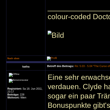
______________
colour-coded Docto
Nach oben
Betreff des Beitrags:
Re: 5.03 - 5.04 "The Curse o
katha
Eine sehr erwachs
verdauen. Clyde hat
Registriert:
Sa 18. Jun 2011,
23:17
sogar ein paar Trä
Beiträge:
228
Wohnort:
Wien
Bonuspunkte gibt's 