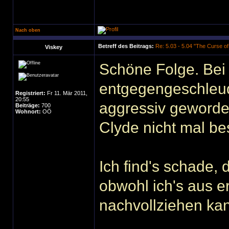
Nach oben
Betreff des Beitrags:
Re: 5.03 - 5.04 "The Curse o
Viskey
Schöne Folge. Bei a
entgegengeschleude
Registriert:
Fr 11. Mär 2011,
20:55
aggressiv geworden
Beiträge:
700
Wohnort:
OÖ
Clyde nicht mal b
Ich find's schade,
obwohl ich's aus e
nachvollziehen ka