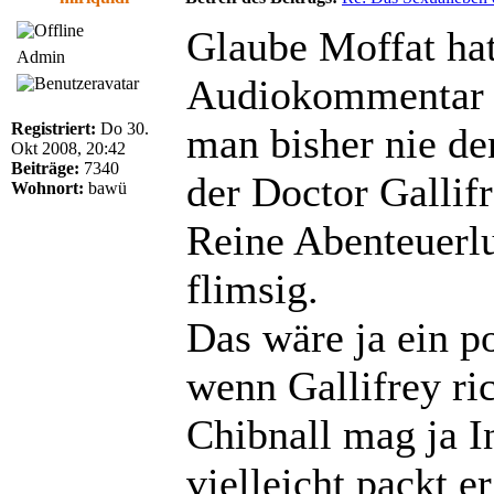
Glaube Moffat hat
Admin
Audiokommentar o
Registriert:
Do 30.
man bisher nie de
Okt 2008, 20:42
Beiträge:
7340
der Doctor Gallif
Wohnort:
bawü
Reine Abenteuerlu
flimsig.
Das wäre ja ein p
wenn Gallifrey ric
Chibnall mag ja I
vielleicht packt e