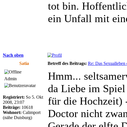
tot bin. Hoffentli
ein Unfall mit ei
Nach oben
Satia
Betreff des Beitrags:
Re: Das Sexualleben d
Hmm... seltsamerw
Admin
da Liebe im Spiel
Registriert:
So 5. Okt
für die Hochzeit)
2008, 23:07
Beiträge:
10618
Doctor nicht zwan
Wohnort:
Calimport
(nähe Duisburg)
Gerade der elfte D