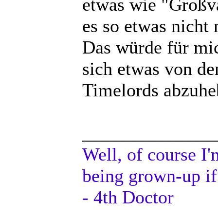
etwas wie "Großva
es so etwas nicht 
Das würde für mi
sich etwas von de
Timelords abzuheb
______________
Well, of course I'
being grown-up if
- 4th Doctor