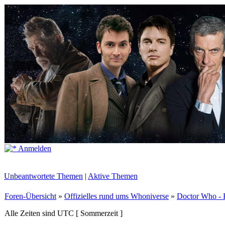
Anmelden
Unbeantwortete Themen
|
Aktive Themen
Foren-Übersicht
»
Offizielles rund ums Whoniverse
»
Doctor Who - 
Alle Zeiten sind UTC [ Sommerzeit ]