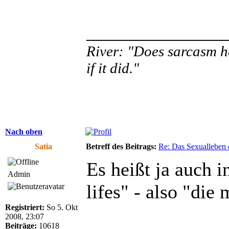
______________
River: "Does sarcasm he
if it did."
Nach oben
Satia
Betreff des Beitrags:
Re: Das Sexualleben d
Es heißt ja auch i
Admin
lifes" - also "die
Registriert:
So 5. Okt
2008, 23:07
Beiträge:
10618