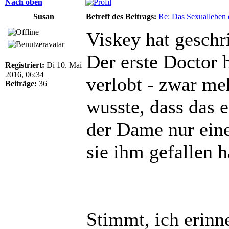
Nach oben
Susan
Betreff des Beitrags:
Re: Das Sexualleben d
Viskey hat geschr
Der erste Doctor 
Registriert:
Di 10. Mai
2016, 06:34
verlobt - zwar meh
Beiträge:
36
wusste, dass das e
der Dame nur einen
sie ihm gefallen h
Stimmt, ich erin