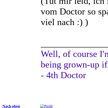
(Tut mir leid, ic
vom Doctor so sp
viel nach :) )
______________
Well, of course I'
being grown-up if
- 4th Doctor
Nach oben