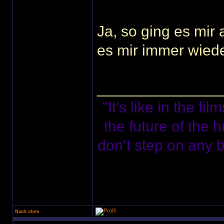
Ja, so ging es mir
es mir immer wieder
______________
"It’s like in the f
the future of the 
don’t step on any bu
Nach oben