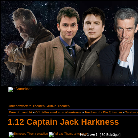
Anmelden
Unbeantwortete Themen
|
Aktive Themen
Foren-Übersicht
»
Offizielles rund ums Whoniverse
»
Torchwood - Die Episoden
»
Torchwoo
1.12 Captain Jack Harkness
[ 30 Beiträge ]
Seite
2
von
2