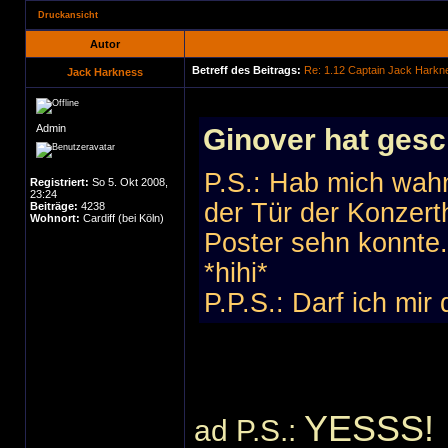
Druckansicht
Autor
Betreff des Beitrags:
Re: 1.12 Captain Jack Harkn
Jack Harkness
Admin
Ginover hat gesc
P.S.: Hab mich wah
Registriert:
So 5. Okt 2008,
23:24
der Tür der Konzert
Beiträge:
4238
Wohnort:
Cardiff (bei Köln)
Poster sehn konnte..
*hihi*
P.P.S.: Darf ich mir
YESSS!
ad P.S.: