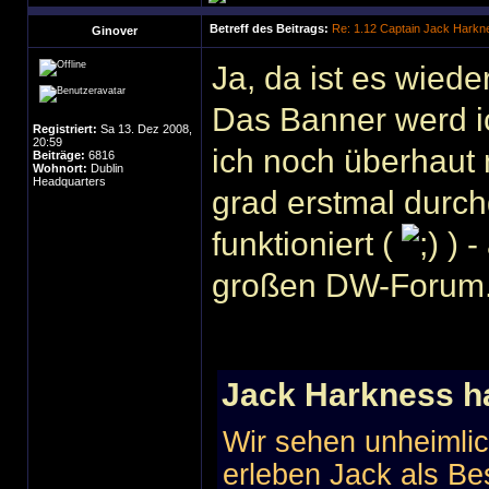
Betreff des Beitrags:
Re: 1.12 Captain Jack Harkn
Ginover
Ja, da ist es wiede
Das Banner werd i
Registriert:
Sa 13. Dez 2008,
20:59
ich noch überhaut 
Beiträge:
6816
Wohnort:
Dublin
Headquarters
grad erstmal durch
funktioniert (
) -
großen DW-Forum.
Jack Harkness h
Wir sehen unheimlic
erleben Jack als Be