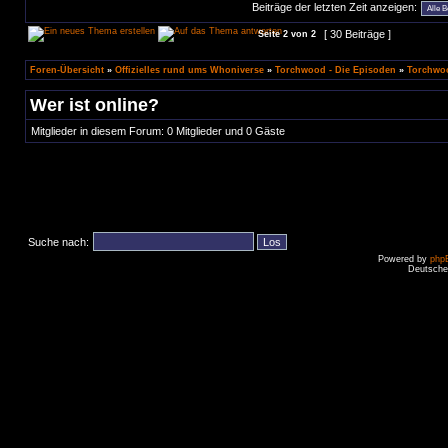
Beiträge der letzten Zeit anzeigen:
[ 30 Beiträge ]
Seite
2
von
2
Foren-Übersicht
»
Offizielles rund ums Whoniverse
»
Torchwood - Die Episoden
»
Torchwoo
Wer ist online?
Mitglieder in diesem Forum: 0 Mitglieder und 0 Gäste
Suche nach:
Powered by
php
Deutsche