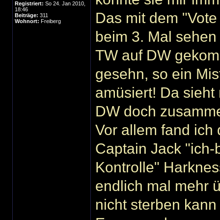
Registriert:
So 24. Jan 2010,
18:46
Das mit dem "Vote 
Beiträge:
311
Wohnort:
Freiberg
beim 3. Mal sehen wi
TW auf DW gekomm
gesehn, so ein Mis
amüsiert! Da sieht
DW doch zusamm
Vor allem fand ich
Captain Jack "ich-
Kontrolle" Harknes
endlich mal mehr ü
nicht sterben kann