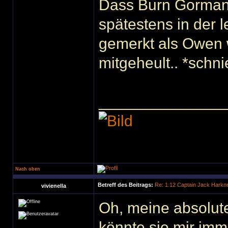
Dass Burn Gorman e
spätestens in der l
gemerkt als Owen w
mitgeheult.. *schni
______________
Nach oben
Betreff des Beitrags:
Re: 1.12 Captain Jack Harkn
vivienella
Oh, meine absolute L
könnte sie mir im