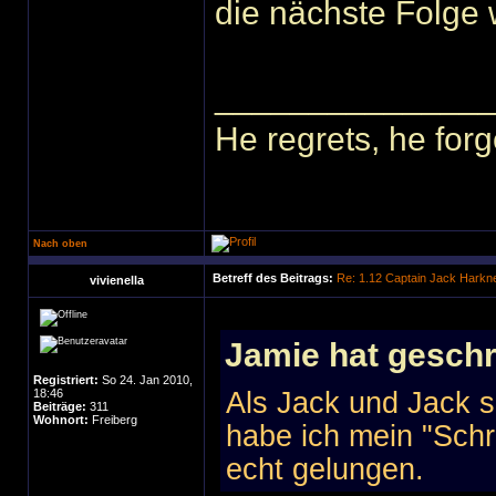
die nächste Folge
______________
He regrets, he forg
Nach oben
Betreff des Beitrags:
Re: 1.12 Captain Jack Harkn
vivienella
Jamie hat geschr
Registriert:
So 24. Jan 2010,
18:46
Als Jack und Jack s
Beiträge:
311
Wohnort:
Freiberg
habe ich mein "Schr
echt gelungen.