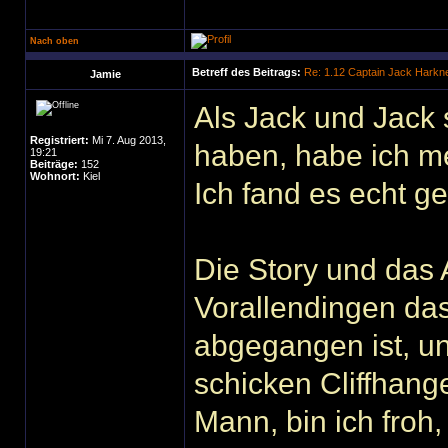
Nach oben
Betreff des Beitrags:
Re: 1.12 Captain Jack Harkn
Jamie
Als Jack und Jack 
Registriert:
Mi 7. Aug 2013,
haben, habe ich me
19:21
Beiträge:
152
Wohnort:
Kiel
Ich fand es echt g
Die Story und das 
Vorallendingen da
abgegangen ist, u
schicken Cliffhang
Mann, bin ich froh,